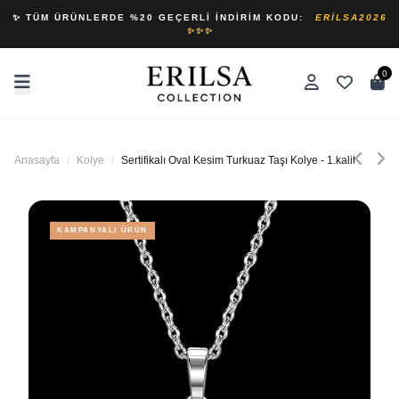
✨ TÜM ÜRÜNLERDE %20 GEÇERLI İNDIRIM KODU:
ERILSA2026
✨✨✨
0
Anasayfa
/
Kolye
/
Sertifikalı Oval Kesim Turkuaz Taşı Kolye - 1.kalite
KAMPANYALI ÜRÜN