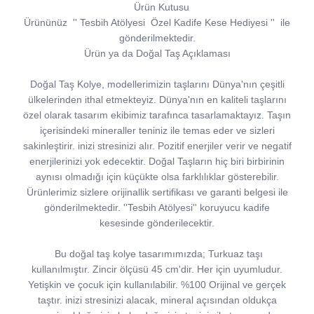
Ürün Kutusu
Ürününüz
''
Tesbih Atölyesi
Özel Kadife Kese Hediyesi
''
ile
gönderilmektedir.
Ürün ya da Doğal Taş Açıklaması
Doğal Taş Kolye, modellerimizin taşlarını Dünya'nın çeşitli
ülkelerinden ithal etmekteyiz. Dünya'nın en kaliteli taşlarını
özel olarak tasarım ekibimiz tarafınca tasarlamaktayız. Taşın
içerisindeki mineraller teniniz ile temas eder ve sizleri
sakinleştirir. inizi stresinizi alır. Pozitif enerjiler verir ve negatif
enerjilerinizi yok edecektir. Doğal Taşların hiç biri birbirinin
aynısı olmadığı için küçükte olsa farklılıklar gösterebilir.
Ürünlerimiz sizlere orijinallik sertifikası ve garanti belgesi ile
gönderilmektedir. ''Tesbih Atölyesi'' koruyucu kadife
kesesinde gönderilecektir.
Bu doğal taş kolye tasarımımızda; Turkuaz taşı
kullanılmıştır. Zincir ölçüsü 45 cm'dir. Her için uyumludur.
Yetişkin ve çocuk için kullanılabilir. %100 Orijinal ve gerçek
taştır. inizi stresinizi alacak, mineral açısından oldukça