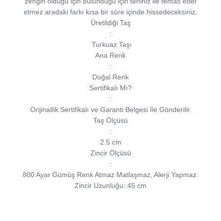
zengin olduğu için bulunduğu için teniniz ile temas eder
etmez aradaki farkı kısa bir süre içinde hissedeceksiniz.
Üretildiği Taş
:
Turkuaz Taşı
Ana Renk
:
Doğal Renk
Sertifikalı Mı?
:
Orijinallik Sertifikalı ve Garanti Belgesi İle Gönderilir.
Taş Ölçüsü
:
2.5 cm
Zincir Ölçüsü
:
800 Ayar Gümüş Renk Atmaz Matlaşmaz, Alerji Yapmaz.
Zincir Uzunluğu: 45 cm