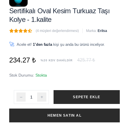
Sertifikalı Oval Kesim Turkuaz Taşı
Kolye - 1.kalite
(4 müşteri değerlendirmesi)
Marka:
Erilsa
🔥
3 adet
son 1 saat içinde satıldı
🚀
Acele et!
1’den fazla
kişi şu anda bu ürünü inceliyor.
234.27 ₺
425.77 ₺
%20 KDV DAHİLDİR
Stok Durumu:
Stokta
SEPETE EKLE
HEMEN SATIN AL