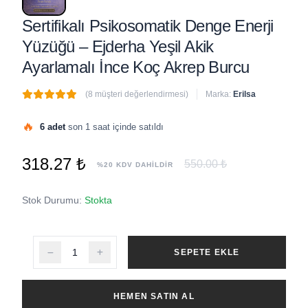
Sertifikalı Psikosomatik Denge Enerji
Yüzüğü – Ejderha Yeşil Akik
Ayarlamalı İnce Koç Akrep Burcu
(8 müşteri değerlendirmesi)
Marka:
Erilsa
🔥
6 adet
son 1 saat içinde satıldı
318.27 ₺
550.00 ₺
%20 KDV DAHİLDİR
Stok Durumu:
Stokta
SEPETE EKLE
HEMEN SATIN AL