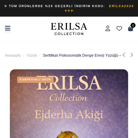
✨ TÜM ÜRÜNLERDE %20 GEÇERLI İNDIRIM KODU:
ERILSA2026
✨✨✨
0
Anasayfa
/
Yüzük
/
Sertifikalı Psikosomatik Denge Enerji Yüzüğü – Ejderha Y
KAMPANYALI ÜRÜN