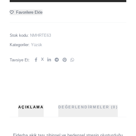
Favorilere Ekle
Stok kodu:
NMHRTE63
Kategoriler:
Yüzük
X
Tavsiye Et:
AÇIKLAMA
DEĞERLENDIRMELER (0)
Ejderha akik taşı zihinsel ve bedensel stresin oluşturduğu