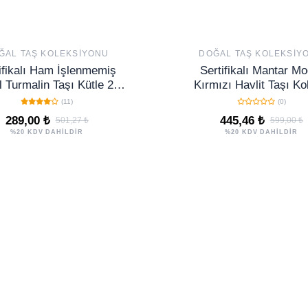
ĞAL TAŞ KOLEKSIYONU
DOĞAL TAŞ KOLEKSIY
ifikalı Ham İşlenmemiş
Sertifikalı Mantar Mo
 Turmalin Taşı Kütle 2’li
Kırmızı Havlit Taşı Ko
– Negatif Enerji Koruma
Şifa ve Enerji Veren D
(11)
(0)
Kolye
289,00 ₺
445,46 ₺
501,27 ₺
599,00 ₺
%20 KDV DAHİLDİR
%20 KDV DAHİLDİR