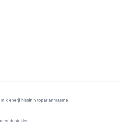
ınık enerji hissinin toparlanmasına
cını destekler.