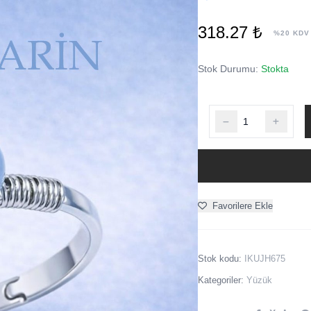
318.27 ₺
%20 KDV
Stok Durumu:
Stokta
Favorilere Ekle
Stok kodu:
IKUJH675
Kategoriler:
Yüzük