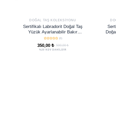
DOĞAL TAŞ KOLEKSIYONU
DO
Sertifikalı Labradorit Doğal Taş
Sert
Yüzük Ayarlanabilir Bakır
Doğal
Üzeri Altın Kaplama Aura
Set 
(0)
Temizleme
350,00 ₺
500,00 ₺
%20 KDV DAHİLDİR