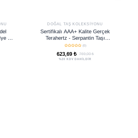
ONU
DOĞAL TAŞ KOLEKSIYONU
del
Sertifikalı AAA+ Kalite Gerçek
lye -
Terahertz - Serpantin Taşı
oğal
Bileklik (Yılan)
(0)
623,69 ₺
769,00 ₺
%20 KDV DAHİLDİR