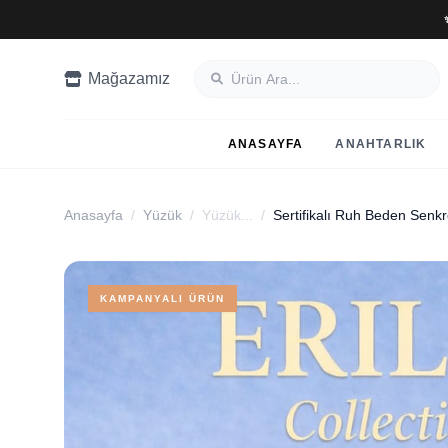
Mağazamız
ANASAYFA
ANAHTARLIK
Anasayfa
/
Yüzük
/
Yüzük...
/
KAMPANYALI ÜRÜN