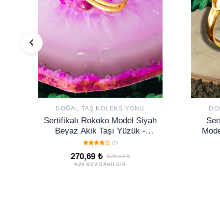
DOĞAL TAŞ KOLEKSIYONU
DO
Sertifikalı Rokoko Model Siyah
Sert
Beyaz Akik Taşı Yüzük -
Mode
Ayarlamalı
(2)
270,69 ₺
626,52 ₺
%20 KDV DAHİLDİR