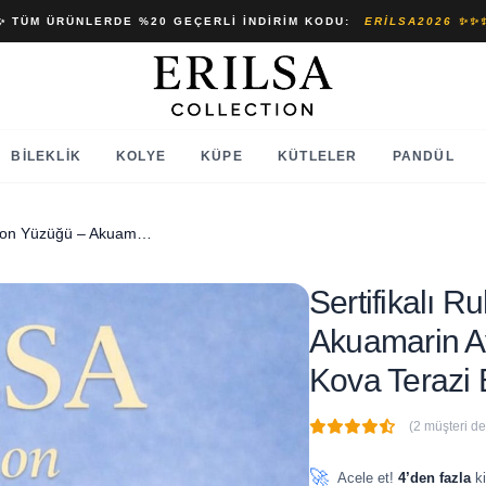
✨ TÜM ÜRÜNLERDE %20 GEÇERLI İNDIRIM KODU:
ERILSA2026 ✨✨
BILEKLIK
KOLYE
KÜPE
KÜTLELER
PANDÜL
Sertifikalı Ruh Beden Senkron Yüzüğü – Akuamarin Ayarlanabilir İnce Kasa Balık Kova Terazi Burcu
Sertifikalı 
Akuamarin Ay
Kova Terazi
(2 müşteri d
🔥
5 adet
son 1 saat içinde
🚀
Acele et!
4’den fazla
ki