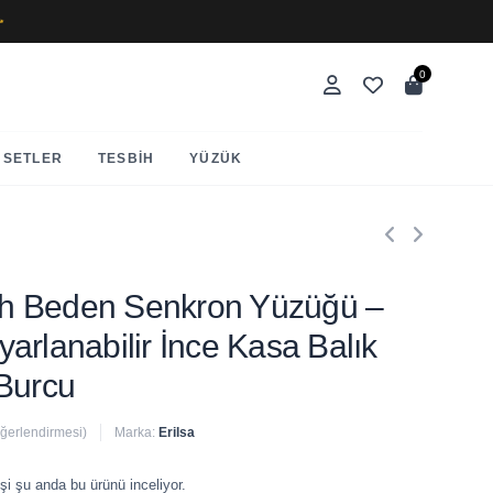
✨
0
SETLER
TESBIH
YÜZÜK
Ruh Beden Senkron Yüzüğü –
arlanabilir İnce Kasa Balık
 Burcu
eğerlendirmesi)
Marka:
Erilsa
 satıldı
şi şu anda bu ürünü inceliyor.