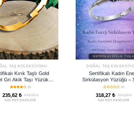
ĞAL TAŞ KOLEKSIYONU
DOĞAL TAŞ KOLEKSIY
ifikalı Kırık Taşlı Gold
Sertifikalı Kadın Ene
l Gri Akik Taşı Yüzük -
Sirkülasyon Yüzüğü – 
Ayarlamalı
Akik Ayarlamalı İnce 
(8)
(0)
Oğlak Yengeç Burc
235,62 ₺
318,27 ₺
479,95 ₺
550,00 ₺
%20 KDV DAHİLDİR
%20 KDV DAHİLDİR