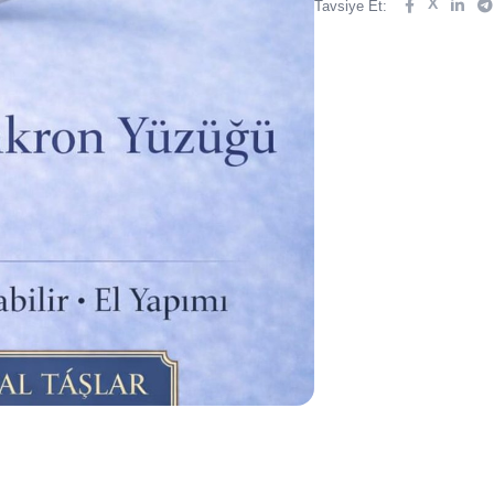
X
Tavsiye Et: