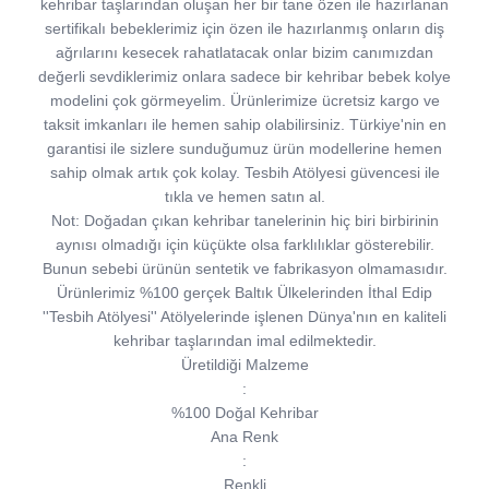
kehribar taşlarından oluşan her bir tane özen ile hazırlanan
sertifikalı bebeklerimiz için özen ile hazırlanmış onların diş
ağrılarını kesecek rahatlatacak onlar bizim canımızdan
değerli sevdiklerimiz onlara sadece bir kehribar bebek kolye
modelini çok görmeyelim. Ürünlerimize ücretsiz kargo ve
taksit imkanları ile hemen sahip olabilirsiniz. Türkiye'nin en
garantisi ile sizlere sunduğumuz ürün modellerine hemen
sahip olmak artık çok kolay. Tesbih Atölyesi güvencesi ile
tıkla ve hemen satın al.
Not:
Doğadan çıkan kehribar tanelerinin hiç biri birbirinin
aynısı olmadığı için küçükte olsa farklılıklar gösterebilir.
Bunun sebebi ürünün sentetik ve fabrikasyon olmamasıdır.
Ürünlerimiz %100 gerçek Baltık Ülkelerinden İthal Edip
''Tesbih Atölyesi'' Atölyelerinde işlenen Dünya'nın en kaliteli
kehribar taşlarından imal edilmektedir.
Üretildiği Malzeme
:
%100 Doğal Kehribar
Ana Renk
:
Renkli