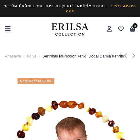
✨ TÜM ÜRÜNLERDE %20 GEÇERLI İNDIRIM KODU:
ERILSA2026
✨✨✨
0
Anasayfa
/
Kolye
/
Sertifikalı Multicolor Renkli Doğal Damla Kehribar Bebek
KAMPANYALI ÜRÜN