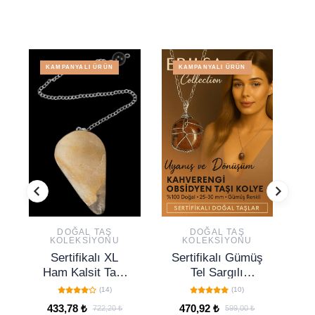
KAMPANYALI ÜRÜN
KAMPANYALI ÜRÜN
DOĞAL TAŞ
DOĞAL TAŞ
KOLEKSIYONU
KOLEKSIYONU
Sertifikalı XL
Sertifikalı Gümüş
S
Ham Kalsit Taşı
Tel Sargılı
Pandül (Sarkaç)
Kahverengi
D
(14)
(10)
Obsidyen Taşı
433,78 ₺
470,92 ₺
722,20 ₺
599,00 ₺