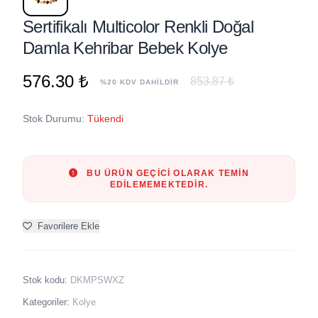
Sertifikalı Multicolor Renkli Doğal
Damla Kehribar Bebek Kolye
576.30 ₺
853.87 ₺
%20 KDV DAHİLDİR
Stok Durumu:
Tükendi
BU ÜRÜN GEÇICI OLARAK TEMIN
EDILEMEMEKTEDIR.
Favorilere Ekle
Stok kodu:
DKMPSWXZ
Kategoriler:
Kolye