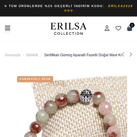
✨ TÜM ÜRÜNLERDE %20 GEÇERLI İNDIRIM KODU:
ERILSA2026
✨✨✨
0
Anasayfa
/
Bileklik
/
Sertifikalı Gümüş Aparatlı Fasetli Doğal Mavi Kırmızı Kuv
KAMPANYALI ÜRÜN