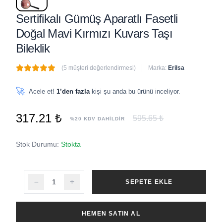
Sertifikalı Gümüş Aparatlı Fasetli
Doğal Mavi Kırmızı Kuvars Taşı
Bileklik
(5 müşteri değerlendirmesi)
Marka:
Erilsa
🔥
2 adet
son 1 saat içinde satıldı
🚀
Acele et!
1’den fazla
kişi şu anda bu ürünü inceliyor.
317.21 ₺
595.65 ₺
%20 KDV DAHİLDİR
Stok Durumu:
Stokta
SEPETE EKLE
HEMEN SATIN AL