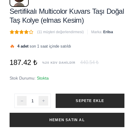
Sertifikalı Multicolor Kuvars Taşı Doğal
Taş Kolye (elmas Kesim)
(11 müşteri değerlendirmesi)
Marka:
Erilsa
🔥
4 adet
son 1 saat içinde satıldı
187.42 ₺
440.54 ₺
%20 KDV DAHİLDİR
Stok Durumu:
Stokta
SEPETE EKLE
HEMEN SATIN AL