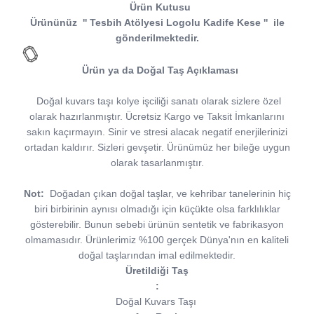
Ürün Kutusu
Ürününüz
''
Tesbih Atölyesi
Logolu Kadife Kese
''
ile
gönderilmektedir.
Ürün ya da Doğal Taş Açıklaması
Doğal kuvars taşı kolye işciliği sanatı olarak sizlere özel
olarak hazırlanmıştır. Ücretsiz Kargo ve Taksit İmkanlarını
sakın kaçırmayın. Sinir ve stresi alacak negatif enerjilerinizi
ortadan kaldırır. Sizleri gevşetir. Ürünümüz her bileğe uygun
olarak tasarlanmıştır.
Not:
Doğadan çıkan doğal taşlar, ve kehribar tanelerinin hiç
biri birbirinin aynısı olmadığı için küçükte olsa farklılıklar
gösterebilir. Bunun sebebi ürünün sentetik ve fabrikasyon
olmamasıdır. Ürünlerimiz %100 gerçek Dünya'nın en kaliteli
doğal taşlarından imal edilmektedir.
Üretildiği Taş
:
Doğal Kuvars Taşı