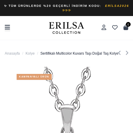
✨ TÜM ÜRÜNLERDE %20 GEÇERLI İNDIRIM KODU:
ERILSA2026
✨✨✨
0
Anasayfa
/
Kolye
/
Sertifikalı Multicolor Kuvars Taşı Doğal Taş Kolye (elmas
KAMPANYALI ÜRÜN