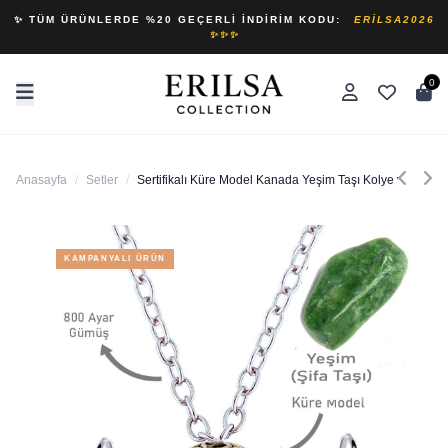
✨ TÜM ÜRÜNLERDE %20 GEÇERLI İNDIRIM KODU:
ERILSA2026
✨✨✨
0
Anasayfa
/
Setler
/
Sertifikalı Küre Model Kanada Yeşim Taşı Kolye ve Küpe S
KAMPANYALI ÜRÜN