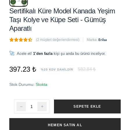
Sertifikalı Küre Model Kanada Yeşim
Taşı Kolye ve Küpe Seti - Gümüş
Aparatlı
Erilsa
(2 müşteri değerlendirmesi)
Marka:
🔥
5 adet
son 1 saat içinde satıldı
🚀
Acele et!
1’den fazla
kişi şu anda bu ürünü inceliyor.
397.23 ₺
582.84 ₺
%20 KDV DAHİLDİR
Stok Durumu:
Stokta
SEPETE EKLE
HEMEN SATIN AL