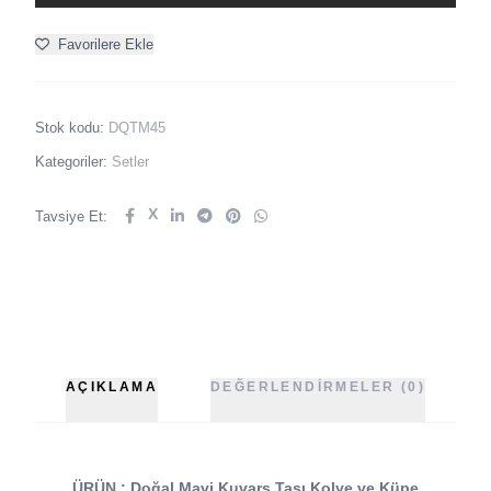
Favorilere Ekle
Stok kodu:
DQTM45
Kategoriler:
Setler
X
Tavsiye Et:
AÇIKLAMA
DEĞERLENDIRMELER (0)
ÜRÜN : Doğal Mavi Kuvars Taşı Kolye ve Küpe