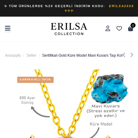
✨ TÜM ÜRÜNLERDE %20 GEÇERLI İNDIRIM KODU:
ERILSA2026
✨✨✨
0
Anasayfa
/
Setler
/
Sertifikalı Gold Küre Model Mavi Kuvars Taşı Kolye ve Kü
KAMPANYALI ÜRÜN