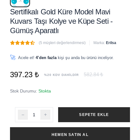
Sertifikalı Gold Küre Model Mavi
Kuvars Taşı Kolye ve Küpe Seti -
Gümüş Aparatlı
(5 müşteri değerlendirmesi)
Marka:
Erilsa
🔥
2 adet
son 1 saat içinde satıldı
🚀
Acele et!
4’den fazla
kişi şu anda bu ürünü inceliyor.
397.23 ₺
582.84 ₺
%20 KDV DAHİLDİR
Stok Durumu:
Stokta
SEPETE EKLE
HEMEN SATIN AL