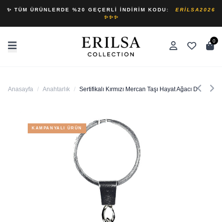
✨ TÜM ÜRÜNLERDE %20 GEÇERLI İNDIRIM KODU:
ERILSA2026
✨✨✨
0
Anasayfa
/
Anahtarlık
/
Sertifikalı Kırmızı Mercan Taşı Hayat Ağacı Doğal Taş
KAMPANYALI ÜRÜN