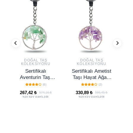
DOĞAL TAŞ
DOĞAL TAŞ
KOLEKSIYONU
KOLEKSIYONU
Sertifikalı
Sertifikalı Ametist
Aventurin Taşı
Taşı Hayat Ağacı
Hayat Ağacı
Doğal Taş
(6)
(2)
Doğal Taş
Anahtarlık
267,42 ₺
330,89 ₺
574,16 ₺
596,45 ₺
Anahtarlık
%20 KDV DAHİLDİR
%20 KDV DAHİLDİR