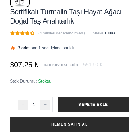
Sertifikalı Turmalin Taşı Hayat Ağacı
Doğal Taş Anahtarlık
(4 müşteri değerlendirmesi)
Marka:
Erilsa
🔥
3 adet
son 1 saat içinde satıldı
307.25 ₺
551.90 ₺
%20 KDV DAHİLDİR
Stok Durumu:
Stokta
SEPETE EKLE
HEMEN SATIN AL