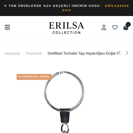
✨ TÜM ÜRÜNLERDE %20 GEÇERLI İNDIRIM KODU:
ERILSA2026
✨✨✨
0
Anasayfa
/
Anahtarlık
/
Sertifikalı Turmalin Taşı Hayat Ağacı Doğal Taş Anahta
KAMPANYALI ÜRÜN