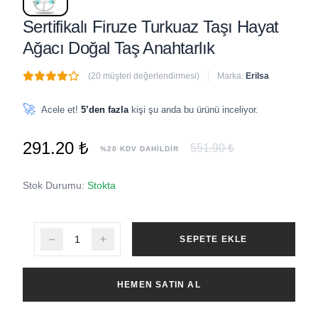
Sertifikalı Firuze Turkuaz Taşı Hayat
Ağacı Doğal Taş Anahtarlık
(20 müşteri değerlendirmesi)
Marka:
Erilsa
🔥
4 adet
son 1 saat içinde satıldı
🚀
Acele et!
5’den fazla
kişi şu anda bu ürünü inceliyor.
291.20 ₺
551.90 ₺
%20 KDV DAHİLDİR
Stok Durumu:
Stokta
SEPETE EKLE
HEMEN SATIN AL