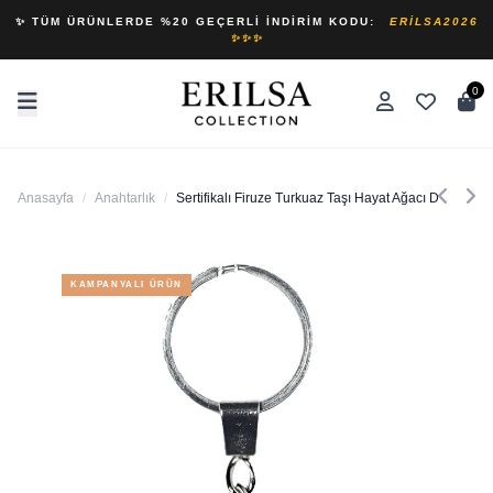
✨ TÜM ÜRÜNLERDE %20 GEÇERLI İNDIRIM KODU:
ERILSA2026
✨✨✨
0
Anasayfa
/
Anahtarlık
/
Sertifikalı Firuze Turkuaz Taşı Hayat Ağacı Doğal Taş
KAMPANYALI ÜRÜN