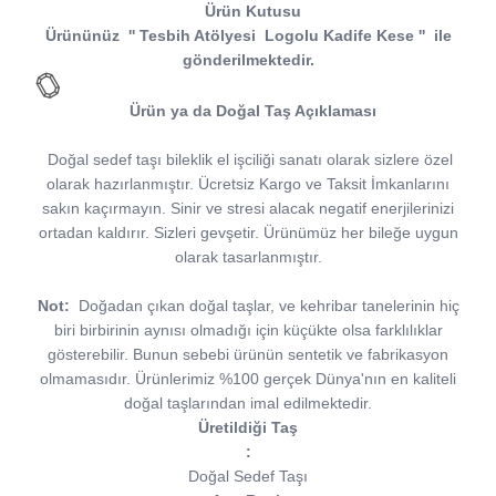
Ürün Kutusu
Ürününüz
''
Tesbih Atölyesi
Logolu Kadife Kese
''
ile
gönderilmektedir.
Ürün ya da Doğal Taş Açıklaması
Doğal sedef taşı bileklik el işciliği sanatı olarak sizlere özel
olarak hazırlanmıştır. Ücretsiz Kargo ve Taksit İmkanlarını
sakın kaçırmayın. Sinir ve stresi alacak negatif enerjilerinizi
ortadan kaldırır. Sizleri gevşetir. Ürünümüz her bileğe uygun
olarak tasarlanmıştır.
Not:
Doğadan çıkan doğal taşlar, ve kehribar tanelerinin hiç
biri birbirinin aynısı olmadığı için küçükte olsa farklılıklar
gösterebilir. Bunun sebebi ürünün sentetik ve fabrikasyon
olmamasıdır. Ürünlerimiz %100 gerçek Dünya'nın en kaliteli
doğal taşlarından imal edilmektedir.
Üretildiği Taş
:
Doğal Sedef Taşı