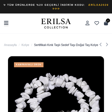
✨ TÜM ÜRÜNLERDE %20 GEÇERLI İNDIRIM KODU:
ERILSA2026
✨✨✨
0
Anasayfa
/
Kolye
/
Sertifikalı Kırık Taşlı Sedef Taşı Doğal Taş Kolye
KAMPANYALI ÜRÜN