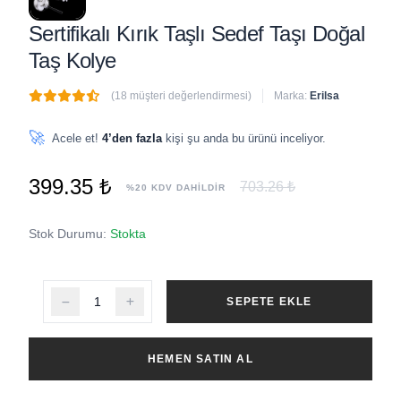
Sertifikalı Kırık Taşlı Sedef Taşı Doğal
Taş Kolye
(18 müşteri değerlendirmesi)
Marka:
Erilsa
🔥
3 adet
son 1 saat içinde satıldı
🚀
Acele et!
4’den fazla
kişi şu anda bu ürünü inceliyor.
399.35 ₺
703.26 ₺
%20 KDV DAHİLDİR
Stok Durumu:
Stokta
SEPETE EKLE
HEMEN SATIN AL