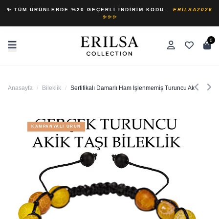
✨ TÜM ÜRÜNLERDE %20 GEÇERLI İNDIRIM KODU:
ERILSA2026
✨✨✨
0
Anasayfa
/
Bileklik
/
Sertifikalı Damarlı Ham Işlenmemiş Turuncu Akik Taşı Bi
KAMPANYALI ÜRÜN