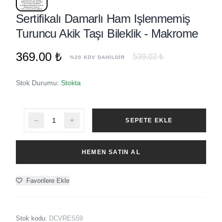
Sertifikalı Damarlı Ham Işlenmemiş
Turuncu Akik Taşı Bileklik - Makrome
369.00 ₺
539.02 ₺
%20 KDV DAHİLDİR
Stok Durumu:
Stokta
SEPETE EKLE
HEMEN SATIN AL
Favorilere Ekle
Stok kodu:
DCVRES59