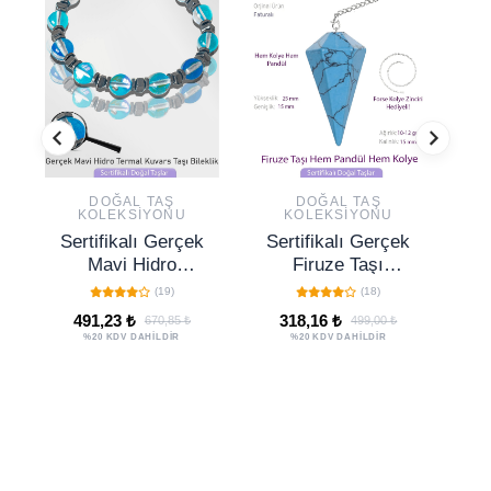
DOĞAL TAŞ
DOĞAL TAŞ
KOLEKSIYONU
KOLEKSIYONU
Sertifikalı Gerçek
Sertifikalı Gerçek
Mavi Hidro
Firuze Taşı
M
Termal Kuvars
Pandül Sarkaç
(19)
(18)
Taşı Bileklik -
Hem Pandül -
491,23 ₺
318,16 ₺
670,85 ₺
499,00 ₺
Ayarlamalı
Hem Kolye
%20 KDV DAHİLDİR
%20 KDV DAHİLDİR