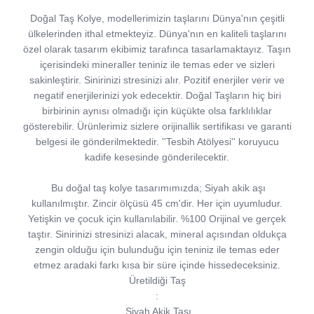
Doğal Taş Kolye, modellerimizin taşlarını Dünya'nın çeşitli
ülkelerinden ithal etmekteyiz. Dünya'nın en kaliteli taşlarını
özel olarak tasarım ekibimiz tarafınca tasarlamaktayız. Taşın
içerisindeki mineraller teniniz ile temas eder ve sizleri
sakinleştirir. Sinirinizi stresinizi alır. Pozitif enerjiler verir ve
negatif enerjilerinizi yok edecektir. Doğal Taşların hiç biri
birbirinin aynısı olmadığı için küçükte olsa farklılıklar
gösterebilir. Ürünlerimiz sizlere orijinallik sertifikası ve garanti
belgesi ile gönderilmektedir. ''Tesbih Atölyesi'' koruyucu
kadife kesesinde gönderilecektir.
Bu doğal taş kolye tasarımımızda; Siyah akik aşı
kullanılmıştır. Zincir ölçüsü 45 cm'dir. Her için uyumludur.
Yetişkin ve çocuk için kullanılabilir. %100 Orijinal ve gerçek
taştır. Sinirinizi stresinizi alacak, mineral açısından oldukça
zengin olduğu için bulunduğu için teniniz ile temas eder
etmez aradaki farkı kısa bir süre içinde hissedeceksiniz.
Üretildiği Taş
:
Siyah Akik Taşı