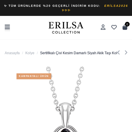
✨ TÜM ÜRÜNLERDE %20 GEÇERLI İNDIRIM KODU:
ERILSA2026
✨✨✨
0
Anasayfa
/
Kolye
/
Sertifikalı Çivi Kesim Damarlı Siyah Akik Taşı Kolye
KAMPANYALI ÜRÜN