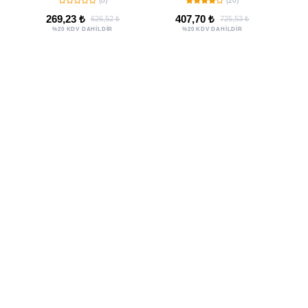
(0)
(20)
269,23 ₺
407,70 ₺
626,52 ₺
725,53 ₺
%20 KDV DAHİLDİR
%20 KDV DAHİLDİR