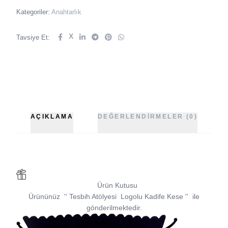
Kategoriler:
Anahtarlık
X
Tavsiye Et:
AÇIKLAMA
DEĞERLENDIRMELER (0)
Ürün Kutusu
Ürününüz
''
Tesbih Atölyesi
Logolu Kadife Kese
''
ile
gönderilmektedir.