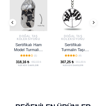
DOĞAL TAŞ
DOĞAL TAŞ
KOLEKSIYONU
KOLEKSIYONU
Sertifikalı Ham
Sertifikalı
Model Turmalinli
Turmalin Taşı
M
Rutil Kuvars Taşı
Hayat Ağacı
(1)
(4)
Doğal Taş
Doğal Taş
318,16 ₺
307,25 ₺
482,03 ₺
551,90 ₺
Anahtarlık
Anahtarlık
%20 KDV DAHİLDİR
%20 KDV DAHİLDİR