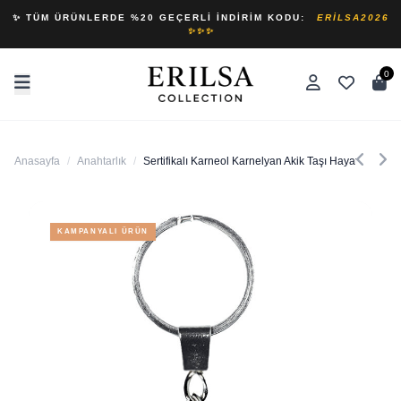
✨ TÜM ÜRÜNLERDE %20 GEÇERLI İNDIRIM KODU:
ERILSA2026
✨✨✨
0
Anasayfa
/
Anahtarlık
/
Sertifikalı Karneol Karnelyan Akik Taşı Hayat Ağacı D
KAMPANYALI ÜRÜN