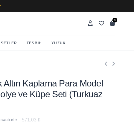
✨
0
SETLER
TESBIH
YÜZÜK
24k Altın Kaplama Para Model
Kolye ve Küpe Seti (Turkuaz
571.03 ₺
 DAHİLDİR