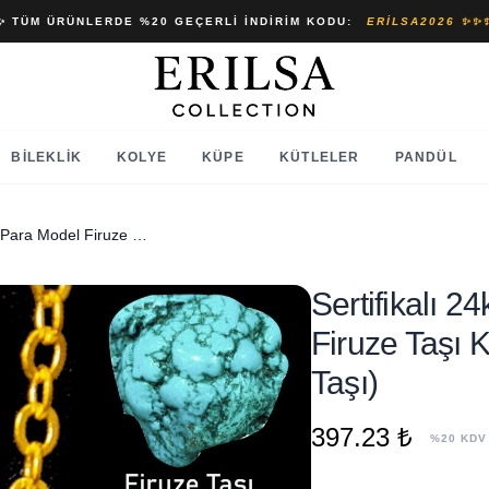
✨ TÜM ÜRÜNLERDE %20 GEÇERLI İNDIRIM KODU:
ERILSA2026 ✨✨
BILEKLIK
KOLYE
KÜPE
KÜTLELER
PANDÜL
Sertifikalı 24k Altın Kaplama Para Model Firuze Taşı Kolye ve Küpe Seti (Turkuaz Taşı)
Sertifikalı 
Firuze Taşı 
Taşı)
397.23 ₺
%20 KDV