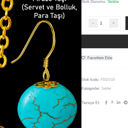
Stok Durumu:
Stokta
Favorilere Ekle
Stok kodu:
FDGV16
Kategoriler:
Setler
X
Tavsiye Et: