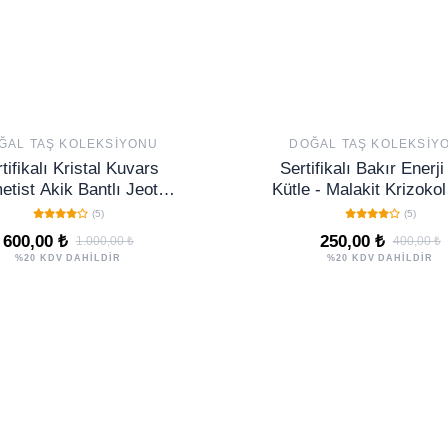
ĞAL TAŞ KOLEKSIYONU
DOĞAL TAŞ KOLEKSIY
tifikalı Kristal Kuvars
Sertifikalı Bakır Enerji
etist Akik Bantlı Jeot
Kütle - Malakit Krizokol P
leksiyonluk Doğal Taş
Doğal Kaya 20-40 mm 
(5)
(5)
koratif Obje NO 222
Boy
600,00 ₺
250,00 ₺
1.000,00 ₺
400,00 ₺
%20 KDV DAHİLDİR
%20 KDV DAHİLDİR