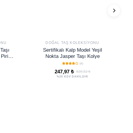
ONU
DOĞAL TAŞ KOLEKSIYONU
 Taşı
Sertifikalı Kalp Model Yeşil
iritli
Nokta Jasper Taşı Kolye
Küçük
(4)
247,97 ₺
626,52 ₺
%20 KDV DAHİLDİR