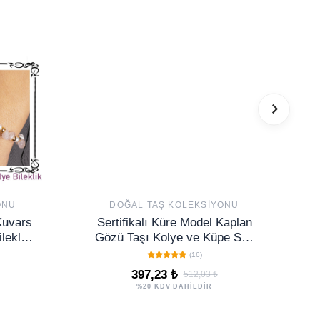
ONU
DOĞAL TAŞ KOLEKSIYONU
 Kuvars
Sertifikalı Küre Model Kaplan
leklik
Gözü Taşı Kolye ve Küpe Seti
- Gümüş Aparatlı
(16)
397,23 ₺
512,03 ₺
%20 KDV DAHİLDİR