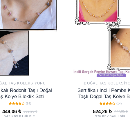
ĞAL TAŞ KOLEKSIYONU
DOĞAL TAŞ KOLEKSIY
fikalı Rodonit Taşlı Doğal
Sertifikalı İncili Pembe
ş Kolye Bileklik Seti
Taşlı Doğal Taş Kolye Bi
Seti
(14)
(14)
449,06 ₺
524,26 ₺
662,20 ₺
777,05 ₺
%20 KDV DAHİLDİR
%20 KDV DAHİLDİR