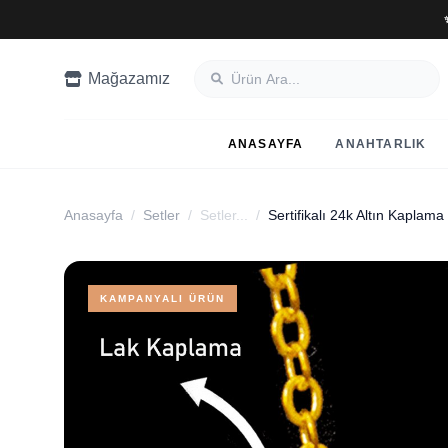
Mağazamız
ANASAYFA
ANAHTARLIK
Anasayfa
/
Setler
/
Setler...
/
KAMPANYALI ÜRÜN