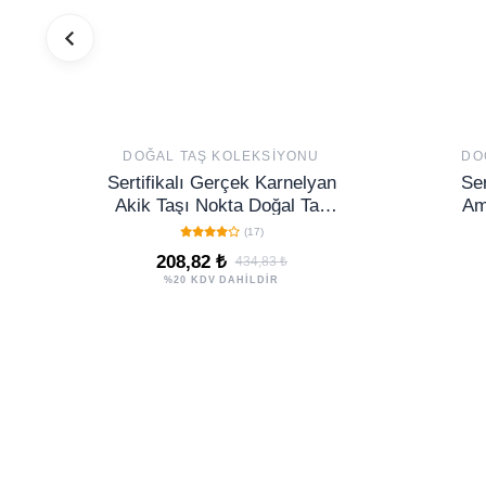
DOĞAL TAŞ KOLEKSIYONU
DO
Sertifikalı Gerçek Karnelyan
Ser
Akik Taşı Nokta Doğal Taş
Am
Küpe
Ko
(17)
De
208,82 ₺
434,83 ₺
%20 KDV DAHİLDİR