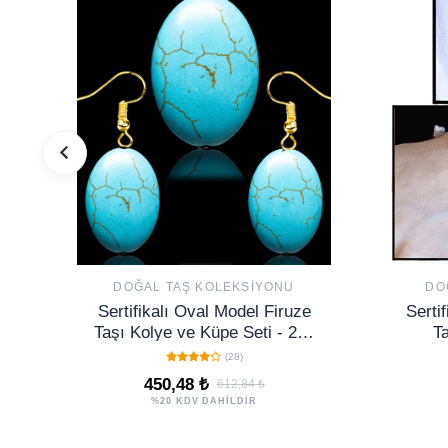
DOĞAL TAŞ KOLEKSIYONU
DO
Sertifikalı Oval Model Firuze
Serti
Taşı Kolye ve Küpe Seti - 24k
Ta
Altın Kaplama
(28)
450,48 ₺
612,84 ₺
%20 KDV DAHİLDİR