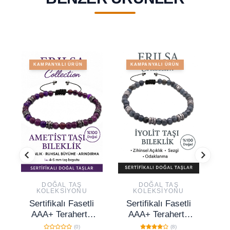
KAMPANYALI ÜRÜN
KAMPANYALI ÜRÜN
DOĞAL TAŞ
DOĞAL TAŞ
KOLEKSIYONU
KOLEKSIYONU
Sertifikalı Fasetli
Sertifikalı Fasetli
S
AAA+ Terahertz
AAA+ Terahertz
ve Ametist İnce
ve İyolit Taşı
G
(0)
(8)