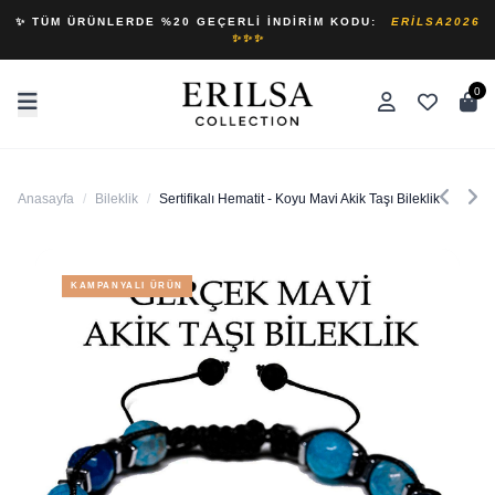
✨ TÜM ÜRÜNLERDE %20 GEÇERLI İNDIRIM KODU:
ERILSA2026
✨✨✨
0
Anasayfa
/
Bileklik
/
Sertifikalı Hematit - Koyu Mavi Akik Taşı Bileklik - Makr
KAMPANYALI ÜRÜN