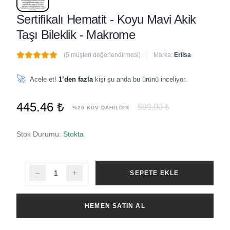
Sertifikalı Hematit - Koyu Mavi Akik
Taşı Bileklik - Makrome
(5 müşteri değerlendirmesi)
Marka:
Erilsa
🔥
2 adet
son 1 saat içinde satıldı
🚀
Acele et!
1’den fazla
kişi şu anda bu ürünü inceliyor.
445.46 ₺
599.00 ₺
%20 KDV DAHİLDİR
Stok Durumu:
Stokta
SEPETE EKLE
HEMEN SATIN AL