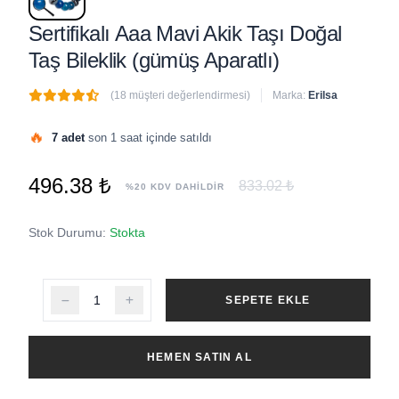
Sertifikalı Aaa Mavi Akik Taşı Doğal
Taş Bileklik (gümüş Aparatlı)
(18 müşteri değerlendirmesi)
Marka:
Erilsa
🔥
7 adet
son 1 saat içinde satıldı
496.38 ₺
833.02 ₺
%20 KDV DAHİLDİR
Stok Durumu:
Stokta
SEPETE EKLE
HEMEN SATIN AL