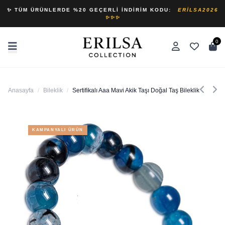
✨ TÜM ÜRÜNLERDE %20 GEÇERLI İNDIRIM KODU:
ERILSA2026
✨✨✨
0
Anasayfa
/
Bileklik
/
Sertifikalı Aaa Mavi Akik Taşı Doğal Taş Bileklik (gümüş A
KAMPANYALI ÜRÜN