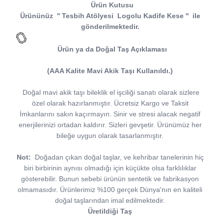
Ürün Kutusu
Ürününüz
''
Tesbih Atölyesi
Logolu Kadife Kese
''
ile
gönderilmektedir.
Ürün ya da Doğal Taş Açıklaması
(AAA Kalite Mavi Akik Taşı Kullanıldı.)
Doğal mavi akik taşı bileklik el işciliği sanatı olarak sizlere
özel olarak hazırlanmıştır. Ücretsiz Kargo ve Taksit
İmkanlarını sakın kaçırmayın. Sinir ve stresi alacak negatif
enerjilerinizi ortadan kaldırır. Sizleri gevşetir. Ürünümüz her
bileğe uygun olarak tasarlanmıştır.
Not:
Doğadan çıkan doğal taşlar, ve kehribar tanelerinin hiç
biri birbirinin aynısı olmadığı için küçükte olsa farklılıklar
gösterebilir. Bunun sebebi ürünün sentetik ve fabrikasyon
olmamasıdır. Ürünlerimiz %100 gerçek Dünya'nın en kaliteli
doğal taşlarından imal edilmektedir.
Üretildiği Taş