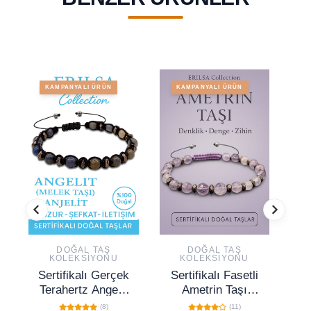
KAMPANYALI ÜRÜN
KAMPANYALI ÜRÜN
DOĞAL TAŞ
DOĞAL TAŞ
KOLEKSIYONU
KOLEKSIYONU
Sertifikalı Gerçek
Sertifikalı Fasetli
Se
Terahertz Angelit
Ametrin Taşı
Taşı Bileklik –
Bileklik – Zihin
(8)
(11)