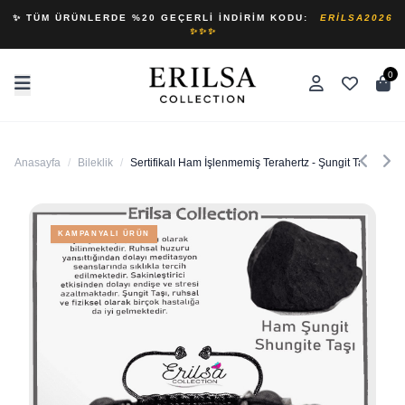
✨ TÜM ÜRÜNLERDE %20 GEÇERLI İNDIRIM KODU:
ERILSA2026
✨✨✨
0
Anasayfa
/
Bileklik
/
Sertifikalı Ham İşlenmemiş Terahertz - Şungit Taşı Bilekl
KAMPANYALI ÜRÜN