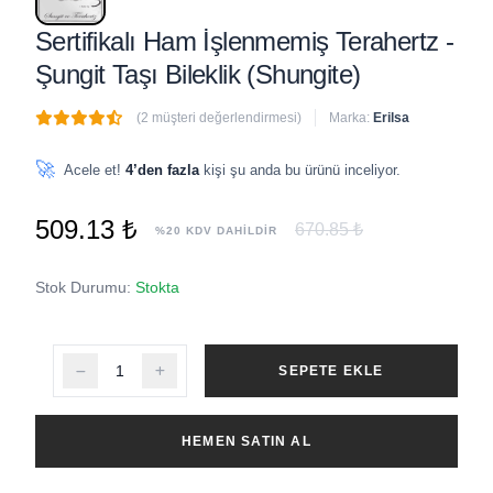
Sertifikalı Ham İşlenmemiş Terahertz -
Şungit Taşı Bileklik (Shungite)
(2 müşteri değerlendirmesi)
Marka:
Erilsa
🔥
5 adet
son 1 saat içinde satıldı
🚀
Acele et!
4’den fazla
kişi şu anda bu ürünü inceliyor.
509.13 ₺
670.85 ₺
%20 KDV DAHİLDİR
Stok Durumu:
Stokta
SEPETE EKLE
HEMEN SATIN AL