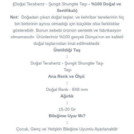
(
Doğal Terahertz - Şungit Shungite Taşı
- %100 Doğal ve
Sertifikalı)
Not:
Doğadan çıkan doğal taşlar, ve kehribar tanelerinin hiç
biri birbirinin aynısı olmadığı için küçükte olsa farklılıklar
gösterebilir. Bunun sebebi ürünün sentetik ve fabrikasyon
olmamasıdır. Ürünlerimiz %100 gerçek Dünya'nın en kaliteli
doğal taşlarından imal edilmektedir.
Üretildiği Taş
:
Doğal Terahertz - Şungit Shungite Taşı
Taşı
Ana Renk ve Ölçü
:
Doğal Renk - 8X8 mm
Ağırlık
:
15-20 Gr
Bileğime Uyar Mı?
:
Çocuk, Genç ve Yetişkin Bileğine Uyumlu Ayarlanabilir