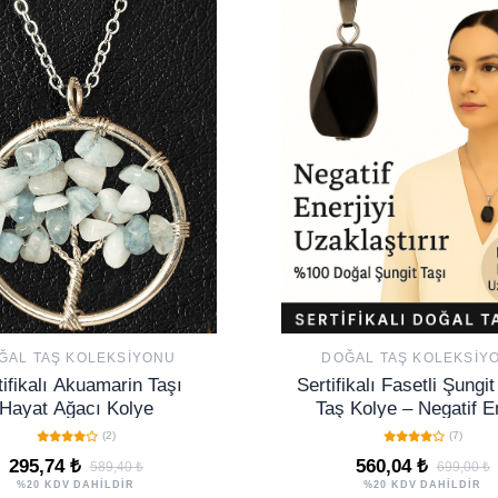
ĞAL TAŞ KOLEKSIYONU
DOĞAL TAŞ KOLEKSIY
tifikalı Akuamarin Taşı
Sertifikalı Fasetli Şungi
Hayat Ağacı Kolye
Taş Kolye – Negatif En
Koruma Denge ve Sağlı
(2)
(7)
295,74 ₺
560,04 ₺
589,40 ₺
699,00 ₺
%20 KDV DAHİLDİR
%20 KDV DAHİLDİR