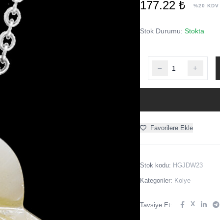
177.22 ₺
%20 KDV
Stok Durumu:
Stokta
Favorilere Ekle
Stok kodu:
HGJDW23
Kategoriler:
Kolye
X
Tavsiye Et: