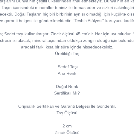
şlarını Dünya'nın çeşitli ülkelerinden ithal etmekteyiz. Dünya'nın en kal
şın içerisindeki mineraller teniniz ile temas eder ve sizleri sakinleştirir. i
ecektir. Doğal Taşların hiç biri birbirinin aynısı olmadığı için küçükte olsa
sı ve garanti belgesi ile gönderilmektedir. ''Tesbih Atölyesi'' koruyucu kad
Sedef taşı kullanılmıştır. Zincir ölçüsü 45 cm'dir. Her için uyumludur. Yet
i stresinizi alacak, mineral açısından oldukça zengin olduğu için bulund
aradaki farkı kısa bir süre içinde hissedeceksiniz.
Üretildiği Taş
:
Sedef Taşı
Ana Renk
:
Doğal Renk
Sertifikalı Mı?
:
Orijinallik Sertifikalı ve Garanti Belgesi İle Gönderilir.
Taş Ölçüsü
:
2 cm
Zincir Ölçüsü