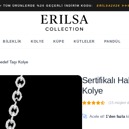
✨ TÜM ÜRÜNLERDE %20 GEÇERLI İNDIRIM KODU:
ERILSA2026 ✨✨
BILEKLIK
KOLYE
KÜPE
KÜTLELER
PANDÜL
Sedef Taşı Kolye
Sertifikalı H
Kolye
(15 müşteri 
🔥
7 adet
son 1 saat içinde
🚀
Acele et!
1’den fazla
ki