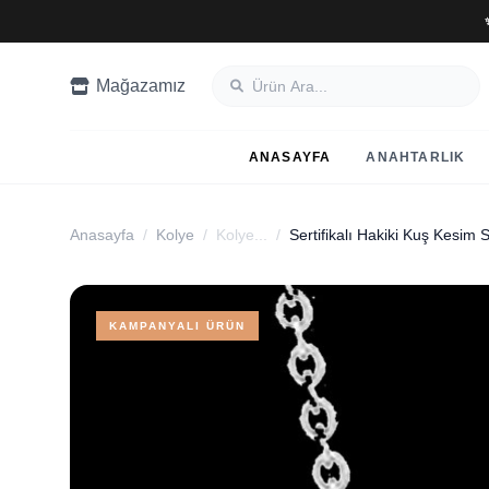
Mağazamız
ANASAYFA
ANAHTARLIK
Anasayfa
/
Kolye
/
Kolye...
/
Sertifikalı Hakiki Kuş Kesim 
KAMPANYALI ÜRÜN