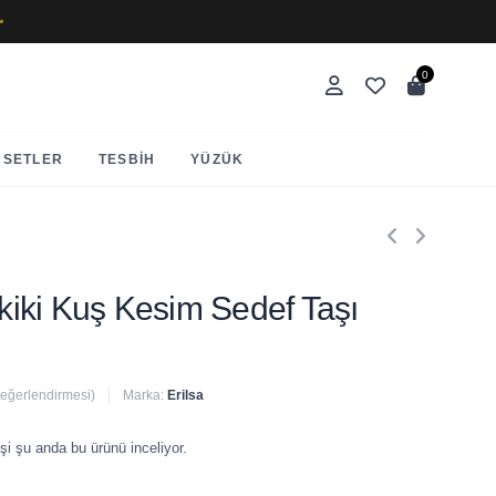
✨
0
SETLER
TESBIH
YÜZÜK
akiki Kuş Kesim Sedef Taşı
değerlendirmesi)
Marka:
Erilsa
 satıldı
şi şu anda bu ürünü inceliyor.