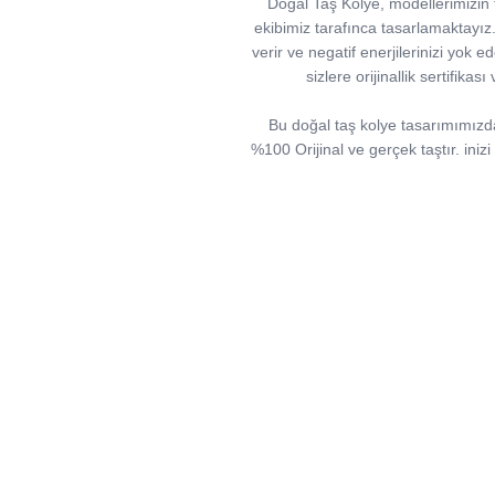
Doğal Taş Kolye, modellerimizin ta
ekibimiz tarafınca tasarlamaktayız. Ta
verir ve negatif enerjilerinizi yok ed
sizlere orijinallik sertifika
Bu doğal taş kolye tasarımımızda; 
%100 Orijinal ve gerçek taştır. iniz