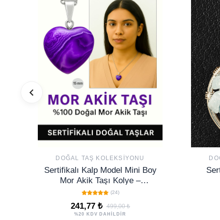
DOĞAL TAŞ KOLEKSIYONU
DO
Sertifikalı Kalp Model Mini Boy
Ser
Mor Akik Taşı Kolye –
Koruma, Denge ve Ruhsal Şifa
(24)
Taşı
241,77 ₺
499,00 ₺
%20 KDV DAHİLDİR