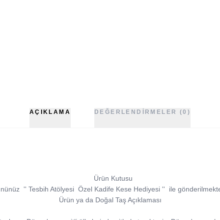
AÇIKLAMA
DEĞERLENDIRMELER (0)
Ürün Kutusu
ününüz
''
Tesbih Atölyesi
Özel Kadife Kese Hediyesi
''
ile gönderilmekte
Ürün ya da Doğal Taş Açıklaması