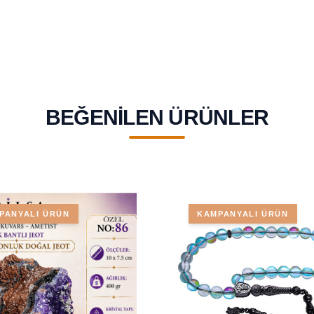
BEĞENILEN ÜRÜNLER
PANYALI ÜRÜN
KAMPANYALI ÜRÜN