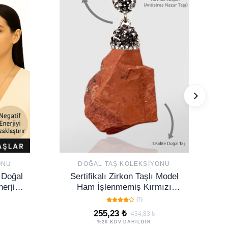
ONU
DOĞAL TAŞ KOLEKSIYONU
t Doğal
Sertifikalı Zirkon Taşlı Model
erji
Ham İşlenmemiş Kırmızı
k Taşı
Jasper Taşı Kolye
(7)
255,23 ₺
434,83 ₺
%20 KDV DAHİLDİR