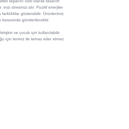
iteli taşlarını özel olarak tasarım
nizi stresinizi alır. Pozitif enerjiler
 farklılıklar gösterebilir. Ürünlerimiz
ife kesesinde gönderilecektir.
işkin ve çocuk için kullanılabilir.
uğu için teniniz ile temas eder etmez