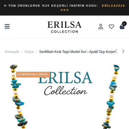
✨ TÜM ÜRÜNLERDE %20 GEÇERLI İNDIRIM KODU:
ERILSA2026
✨✨✨
0
Anasayfa
/
Kolye
/
Sertifikalı Kırık Taşlı Model İnci - Apatit Taşı Kolye
KAMPANYALI ÜRÜN