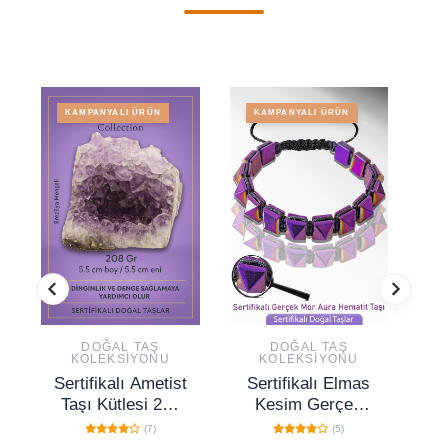
KAMPANYALI ÜRÜN
KAMPANYALI ÜRÜN
DOĞAL TAŞ
DOĞAL TAŞ
KOLEKSIYONU
KOLEKSIYONU
Sertifikalı Ametist
Sertifikalı Elmas
S
Taşı Kütlesi 208
Kesim Gerçek
Gr – Ham Doğal
Mor Aura Hematit
(7)
(5)
Kristal Dekoratif
Taşı Bileklik -