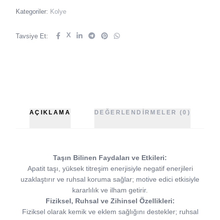
Kategoriler:
Kolye
X
Tavsiye Et:
AÇIKLAMA
DEĞERLENDIRMELER (0)
Taşın Bilinen Faydaları ve Etkileri:
Apatit taşı, yüksek titreşim enerjisiyle negatif enerjileri
uzaklaştırır ve ruhsal koruma sağlar; motive edici etkisiyle
kararlılık ve ilham getirir.
Fiziksel, Ruhsal ve Zihinsel Özellikleri:
Fiziksel olarak kemik ve eklem sağlığını destekler; ruhsal