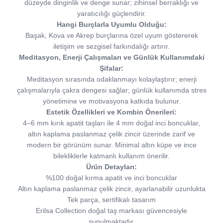
düzeyde dinginlik ve denge sunar; zihinsel berraklığı ve
yaratıcılığı güçlendirir.
Hangi Burçlarla Uyumlu Olduğu:
Başak, Kova ve Akrep burçlarına özel uyum göstererek
iletişim ve sezgisel farkındalığı artırır.
Meditasyon, Enerji Çalışmaları ve Günlük Kullanımdaki
Şifalar:
Meditasyon sırasında odaklanmayı kolaylaştırır; enerji
çalışmalarıyla çakra dengesi sağlar; günlük kullanımda stres
yönetimine ve motivasyona katkıda bulunur.
Estetik Özellikleri ve Kombin Önerileri:
4–6 mm kırık apatit taşları ile 4 mm doğal inci boncuklar,
altın kaplama paslanmaz çelik zincir üzerinde zarif ve
modern bir görünüm sunar. Minimal altın küpe ve ince
bilekliklerle katmanlı kullanım önerilir.
Ürün Detayları:
%100 doğal kırma apatit ve inci boncuklar
Altın kaplama paslanmaz çelik zincir, ayarlanabilir uzunlukta
Tek parça, sertifikalı tasarım
Erilsa Collection doğal taş markası güvencesiyle
sunulmaktadır.