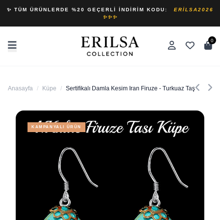
✨ TÜM ÜRÜNLERDE %20 GEÇERLI İNDIRIM KODU:
ERILSA2026
✨✨✨
0
Anasayfa
/
Küpe
/
Sertifikalı Damla Kesim Iran Firuze - Turkuaz Taşı Doğal T
KAMPANYALI ÜRÜN