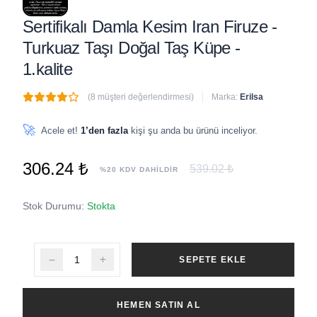
Sertifikalı Damla Kesim Iran Firuze -
Turkuaz Taşı Doğal Taş Küpe -
1.kalite
(8 müşteri değerlendirmesi)
Marka:
Erilsa
🔥
4 adet
son 1 saat içinde satıldı
🚀
Acele et!
1’den fazla
kişi şu anda bu ürünü inceliyor.
306.24 ₺
539.02 ₺
%20 KDV DAHİLDİR
Stok Durumu:
Stokta
SEPETE EKLE
HEMEN SATIN AL