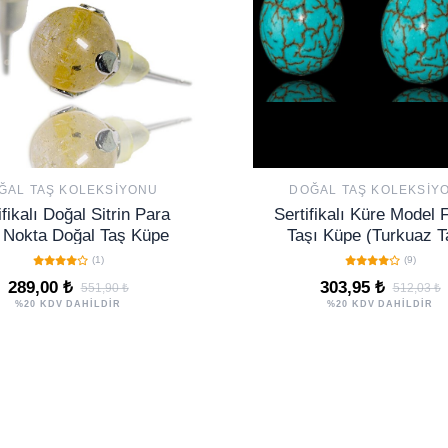
ĞAL TAŞ KOLEKSIYONU
DOĞAL TAŞ KOLEKSIY
ifikalı Doğal Sitrin Para
Sertifikalı Küre Model 
 Nokta Doğal Taş Küpe
Taşı Küpe (Turkuaz T
(1)
(9)
289,00 ₺
303,95 ₺
551,90 ₺
512,03 ₺
%20 KDV DAHİLDİR
%20 KDV DAHİLDİR