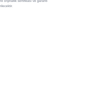
e orijinallik sertifikası ve garanti
ilecektir.