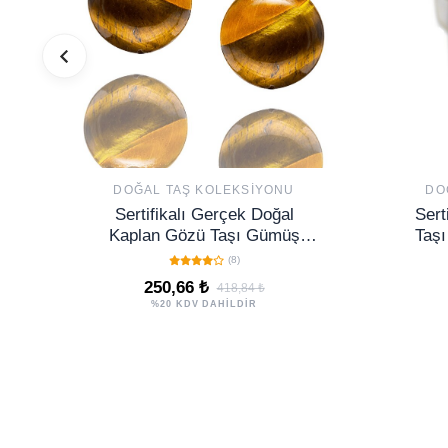
DOĞAL TAŞ KOLEKSIYONU
DO
Sertifikalı Gerçek Doğal
Sert
Kaplan Gözü Taşı Gümüş
Taşı
Küpe
(8)
250,66 ₺
418,84 ₺
%20 KDV DAHİLDİR