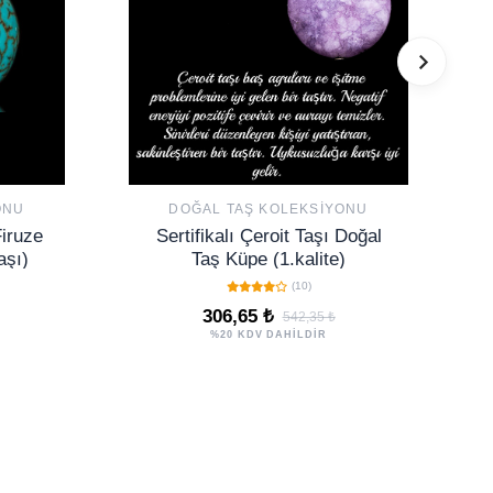
ONU
DOĞAL TAŞ KOLEKSIYONU
Firuze
Sertifikalı Çeroit Taşı Doğal
aşı)
Taş Küpe (1.kalite)
(10)
306,65 ₺
542,35 ₺
%20 KDV DAHİLDİR