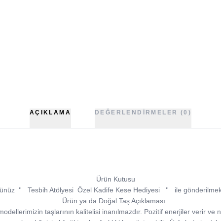
AÇIKLAMA
DEĞERLENDIRMELER (0)
Ürün Kutusu
ünüz
''
Tesbih Atölyesi
Özel Kadife Kese Hediyesi
''
ile gönderilmek
Ürün ya da Doğal Taş Açıklaması
ellerimizin taşlarının kalitelisi inanılmazdır. Pozitif enerjiler verir ve n