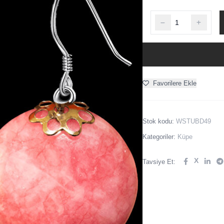
Favorilere Ekle
Stok kodu:
WSTUBD49
Kategoriler:
Küpe
X
Tavsiye Et: