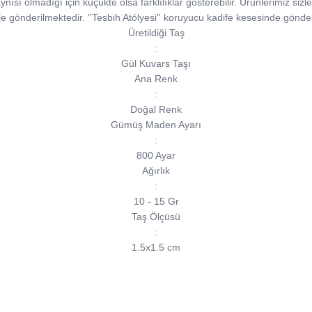
aynısı olmadığı için küçükte olsa farklılıklar gösterebilir. Ürünlerimiz sizler
le gönderilmektedir. ''Tesbih Atölyesi'' koruyucu kadife kesesinde gönder
Üretildiği Taş
:
Gül Kuvars Taşı
Ana Renk
:
Doğal Renk
Gümüş Maden Ayarı
:
800 Ayar
Ağırlık
:
10 - 15 Gr
Taş Ölçüsü
:
1.5x1.5 cm