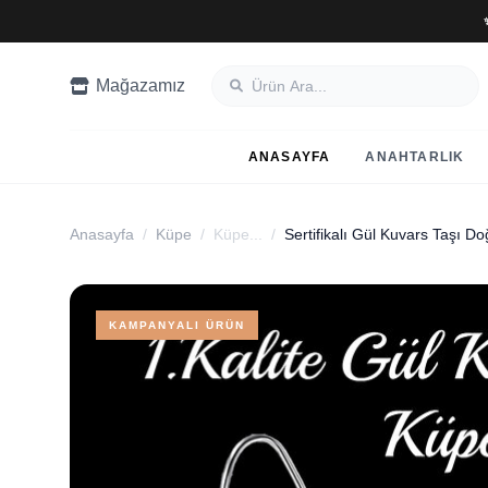
Mağazamız
ANASAYFA
ANAHTARLIK
Anasayfa
/
Küpe
/
Küpe...
/
KAMPANYALI ÜRÜN