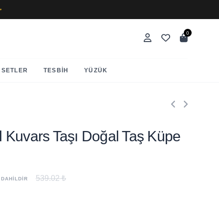
✨
0
SETLER
TESBIH
YÜZÜK
Gül Kuvars Taşı Doğal Taş Küpe
539.02 ₺
 DAHİLDİR