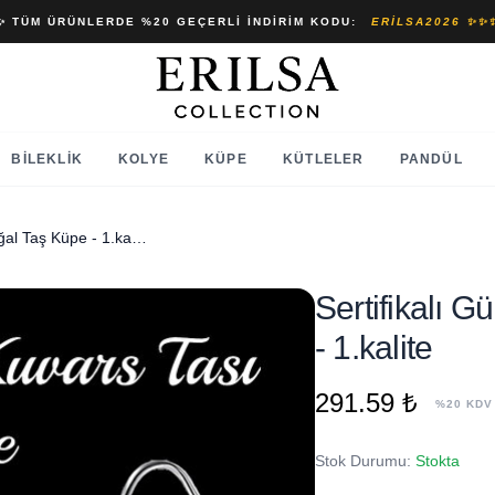
✨ TÜM ÜRÜNLERDE %20 GEÇERLI İNDIRIM KODU:
ERILSA2026 ✨✨
BILEKLIK
KOLYE
KÜPE
KÜTLELER
PANDÜL
Sertifikalı Gül Kuvars Taşı Doğal Taş Küpe - 1.kalite
Sertifikalı 
- 1.kalite
291.59 ₺
%20 KDV
Stok Durumu:
Stokta