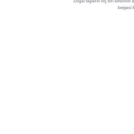
Doğal taşların hiç biri birbirinin 
belgesi i