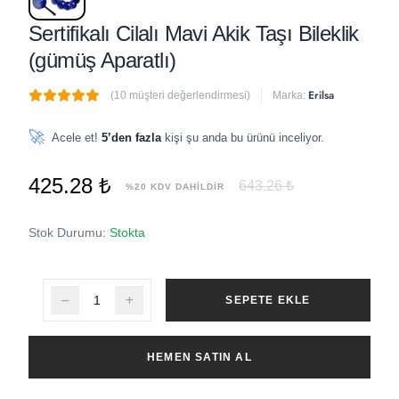
Sertifikalı Cilalı Mavi Akik Taşı Bileklik
(gümüş Aparatlı)
Erilsa
(10 müşteri değerlendirmesi)
Marka:
🔥
5 adet
son 1 saat içinde satıldı
🚀
Acele et!
5’den fazla
kişi şu anda bu ürünü inceliyor.
425.28 ₺
643.26 ₺
%20 KDV DAHİLDİR
Stok Durumu:
Stokta
SEPETE EKLE
HEMEN SATIN AL