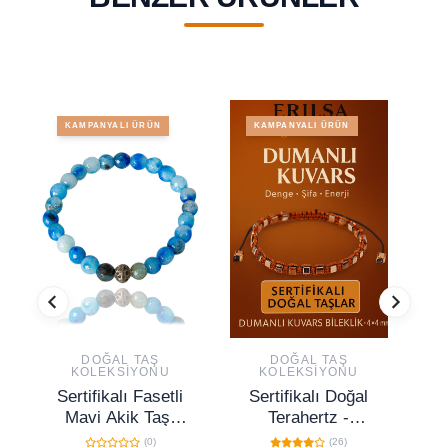
KAMPANYALI ÜRÜN
KAMPANYALI ÜRÜN
DOĞAL TAŞ
DOĞAL TAŞ
KOLEKSIYONU
KOLEKSIYONU
Sertifikalı Fasetli
Sertifikalı Doğal
S
Mavi Akik Taşı
Terahertz -
Bileklik - Koyu
Dumanlı Kuvars
(0)
(26)