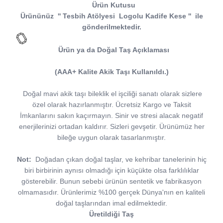
Ürün Kutusu
Ürününüz
''
Tesbih Atölyesi
Logolu Kadife Kese
''
ile
gönderilmektedir.
Ürün ya da Doğal Taş Açıklaması
(AAA+ Kalite Akik Taşı Kullanıldı.)
Doğal mavi akik taşı bileklik el işciliği sanatı olarak sizlere
özel olarak hazırlanmıştır. Ücretsiz Kargo ve Taksit
İmkanlarını sakın kaçırmayın. Sinir ve stresi alacak negatif
enerjilerinizi ortadan kaldırır. Sizleri gevşetir. Ürünümüz her
bileğe uygun olarak tasarlanmıştır.
Not:
Doğadan çıkan doğal taşlar, ve kehribar tanelerinin hiç
biri birbirinin aynısı olmadığı için küçükte olsa farklılıklar
gösterebilir. Bunun sebebi ürünün sentetik ve fabrikasyon
olmamasıdır. Ürünlerimiz %100 gerçek Dünya'nın en kaliteli
doğal taşlarından imal edilmektedir.
Üretildiği Taş