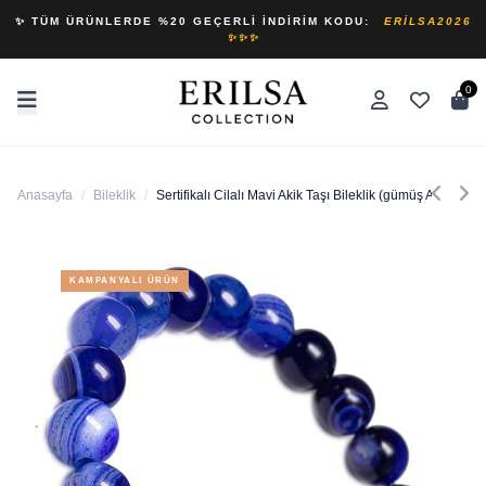
✨ TÜM ÜRÜNLERDE %20 GEÇERLI İNDIRIM KODU:
ERILSA2026
✨✨✨
0
Anasayfa
/
Bileklik
/
Sertifikalı Cilalı Mavi Akik Taşı Bileklik (gümüş Aparatlı)
KAMPANYALI ÜRÜN