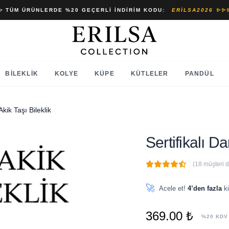
✨ TÜM ÜRÜNLERDE %20 GEÇERLI İNDIRIM KODU:
ERILSA2026 ✨✨
BILEKLIK
KOLYE
KÜPE
KÜTLELER
PANDÜL
Akik Taşı Bileklik
Sertifikalı Da
(18 müşteri 
🔥
3 adet
son 1 saat içinde
🚀
Acele et!
4’den fazla
ki
369.00 ₺
%20 KDV