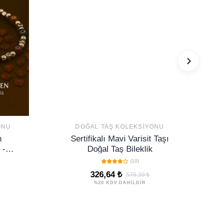
ONU
DOĞAL TAŞ KOLEKSIYONU
n
Sertifikalı Mavi Varisit Taşı
 -
Doğal Taş Bileklik
en
(10)
Doğal
326,64 ₺
576,39 ₺
%20 KDV DAHİLDİR