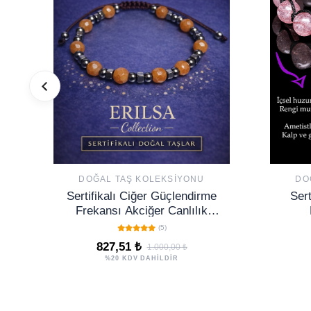
DOĞAL TAŞ KOLEKSIYONU
DO
Sertifikalı Ciğer Güçlendirme
Sert
Frekansı Akciğer Canlılık
Destek Bilekliği – Turuncu
(5)
Aventurin Doğal
827,51 ₺
1.000,00 ₺
%20 KDV DAHİLDİR