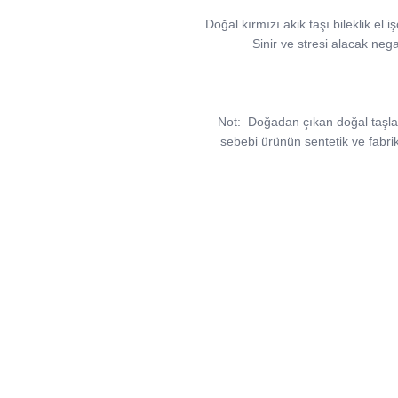
Doğal kırmızı akik taşı bileklik el i
Sinir ve stresi alacak nega
Not:
Doğadan çıkan doğal taşlar, v
sebebi ürünün sentetik ve fabri