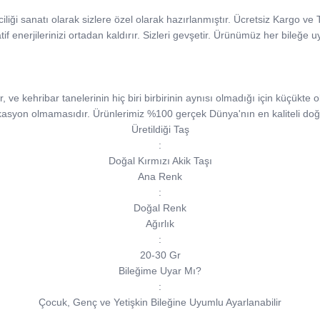
şciliği sanatı olarak sizlere özel olarak hazırlanmıştır. Ücretsiz Kargo v
tif enerjilerinizi ortadan kaldırır. Sizleri gevşetir. Ürünümüz her bileğe 
e kehribar tanelerinin hiç biri birbirinin aynısı olmadığı için küçükte ols
kasyon olmamasıdır. Ürünlerimiz %100 gerçek Dünya'nın en kaliteli doğa
Üretildiği Taş
:
Doğal Kırmızı Akik Taşı
Ana Renk
:
Doğal Renk
Ağırlık
:
20-30 Gr
Bileğime Uyar Mı?
:
Çocuk, Genç ve Yetişkin Bileğine Uyumlu Ayarlanabilir