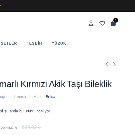
✨
0
SETLER
TESBIH
YÜZÜK
marlı Kırmızı Akik Taşı Bileklik
değerlendirmesi)
Marka:
Erilsa
 satıldı
şi şu anda bu ürünü inceliyor.
539.02 ₺
 DAHİLDİR