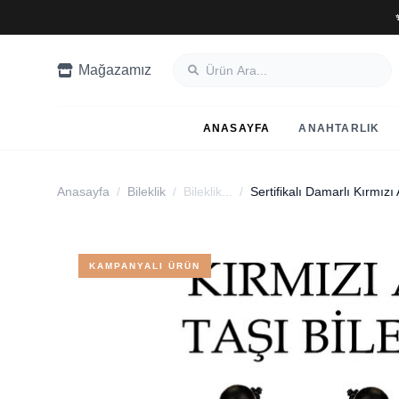
Mağazamız
ANASAYFA
ANAHTARLIK
Anasayfa
/
Bileklik
/
Bileklik...
/
Sertifikalı Damarlı Kırmızı 
KAMPANYALI ÜRÜN