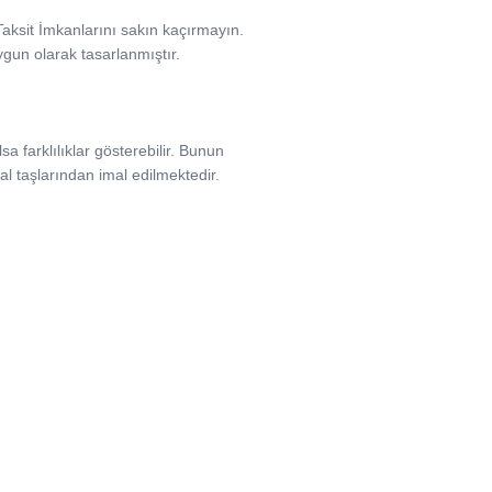
e Taksit İmkanlarını sakın kaçırmayın.
uygun olarak tasarlanmıştır.
a farklılıklar gösterebilir. Bunun
l taşlarından imal edilmektedir.