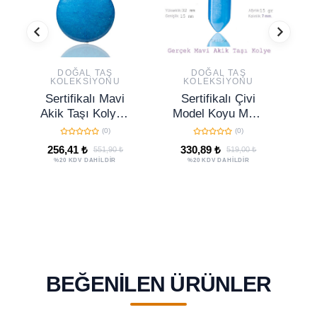
DOĞAL TAŞ
DOĞAL TAŞ
KOLEKSIYONU
KOLEKSIYONU
Sertifikalı Mavi
Sertifikalı Çivi
Akik Taşı Kolye -
Model Koyu Mavi
1.kalite
Akik Taşı Kolye
(0)
(0)
(1.Kalite)
256,41 ₺
330,89 ₺
551,90 ₺
519,00 ₺
%20 KDV DAHİLDİR
%20 KDV DAHİLDİR
BEĞENILEN ÜRÜNLER