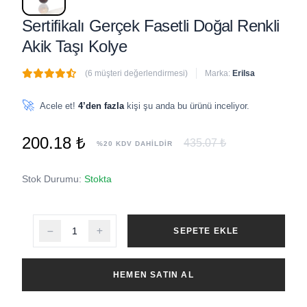
Sertifikalı Gerçek Fasetli Doğal Renkli
Akik Taşı Kolye
(6 müşteri değerlendirmesi)
Marka:
Erilsa
🔥
1 adet
son 1 saat içinde satıldı
🚀
Acele et!
4’den fazla
kişi şu anda bu ürünü inceliyor.
200.18 ₺
435.07 ₺
%20 KDV DAHİLDİR
Stok Durumu:
Stokta
SEPETE EKLE
HEMEN SATIN AL