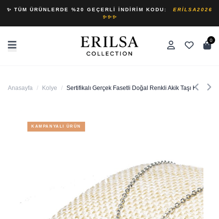
✨ TÜM ÜRÜNLERDE %20 GEÇERLI İNDIRIM KODU:
ERILSA2026
✨✨✨
0
Anasayfa
/
Kolye
/
Sertifikalı Gerçek Fasetli Doğal Renkli Akik Taşı Kolye
KAMPANYALI ÜRÜN