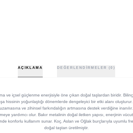
AÇIKLAMA
DEĞERLENDIRMELER (0)
ma ve içsel güçlenme enerjisiyle öne çıkan doğal taşlardan biridir. Bilinç
a hissinin yoğunlaştığı dönemlerde dengeleyici bir etki alanı oluşturur. 
uzamasına ve zihinsel farkındalığın artmasına destek verdiğine inanılı
letmeye yardımcı olur. Bakır metalinin doğal iletken yapısı, enerjinin vü
sinde konforlu kullanım sunar. Koç, Aslan ve Oğlak burçlarıyla uyumlu fre
doğal taştan üretilmiştir.