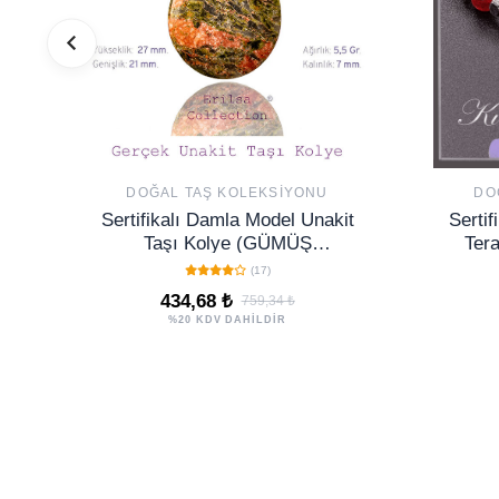
DOĞAL TAŞ KOLEKSIYONU
DO
Sertifikalı Damla Model Unakit
Serti
Taşı Kolye (GÜMÜŞ
Tera
APARATLI)
(17)
434,68 ₺
759,34 ₺
%20 KDV DAHİLDİR