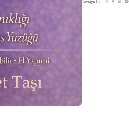
X
Tavsiye Et: