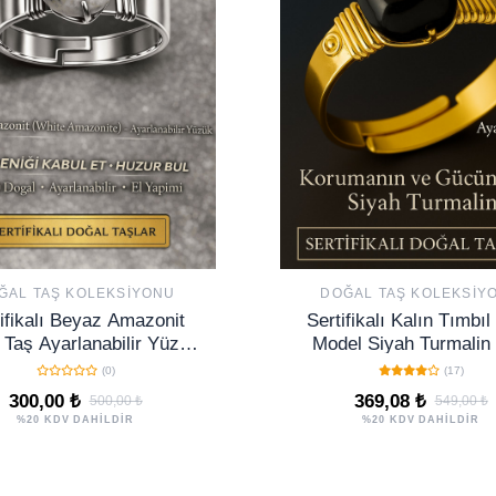
ĞAL TAŞ KOLEKSIYONU
DOĞAL TAŞ KOLEKSIY
ifikalı Beyaz Amazonit
Sertifikalı Kalın Tımbıl
 Taş Ayarlanabilir Yüzük
Model Siyah Turmalin 
Huzur ve Denge Taşı
Yüzük - Ayarlamal
(0)
(17)
300,00 ₺
369,08 ₺
500,00 ₺
549,00 ₺
%20 KDV DAHİLDİR
%20 KDV DAHİLDİR