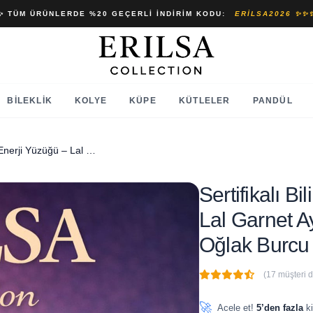
✨ TÜM ÜRÜNLERDE %20 GEÇERLI İNDIRIM KODU:
ERILSA2026 ✨✨
BILEKLIK
KOLYE
KÜPE
KÜTLELER
PANDÜL
Sertifikalı Bilinç Dağınıklığı Enerji Yüzüğü – Lal Garnet Ayarlamalı İnce Kasa Koç Aslan Oğlak Burcu
Sertifikalı B
Lal Garnet A
Oğlak Burcu
(17 müşteri 
🔥
6 adet
son 1 saat içinde
🚀
Acele et!
5’den fazla
ki