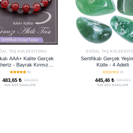
ĞAL TAŞ KOLEKSIYONU
DOĞAL TAŞ KOLEKSIY
fikalı AAA+ Kalite Gerçek
Sertifikalı Gerçek Yeşi
hertz - Bayrak Kırmızı
Kütle - 4 Adetli
Akik Taşı Bileklik
(6)
(0)
483,65 ₺
445,46 ₺
669,00 ₺
599,00 ₺
%20 KDV DAHİLDİR
%20 KDV DAHİLDİR