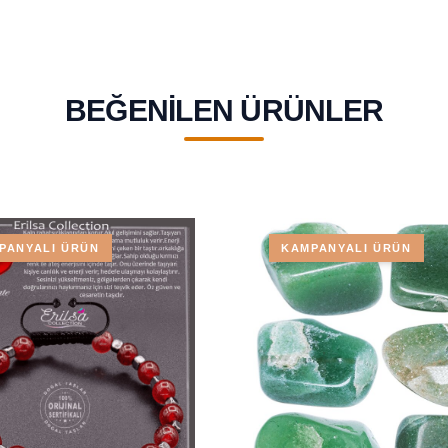
BEĞENILEN ÜRÜNLER
PANYALI ÜRÜN
KAMPANYALI ÜRÜN