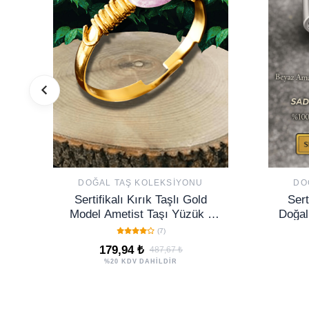
DOĞAL TAŞ KOLEKSIYONU
DO
Sertifikalı Kırık Taşlı Gold
Sert
Model Ametist Taşı Yüzük -
Doğal
Ayarlamalı
– 
(7)
179,94 ₺
487,67 ₺
%20 KDV DAHİLDİR