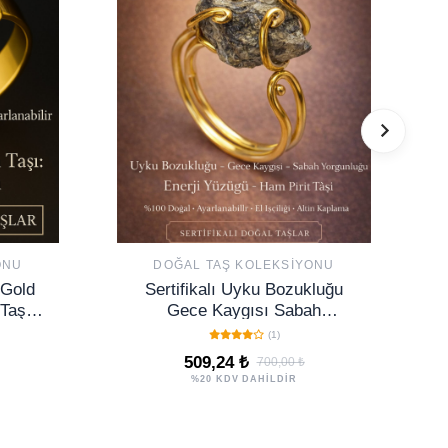
ONU
DOĞAL TAŞ KOLEKSIYONU
 Gold
Sertifikalı Uyku Bozukluğu
Taşı
Gece Kaygısı Sabah
ı
Yorgunluk Enerji Yüzüğü –
(1)
Ham Pirit Taşı – Ayarlamalı
509,24 ₺
700,00 ₺
%20 KDV DAHİLDİR