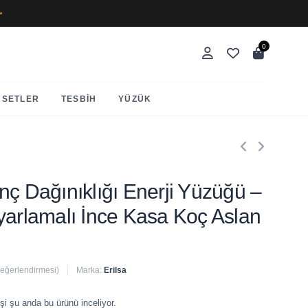
✨
0
SETLER
TESBIH
YÜZÜK
ilinç Dağınıklığı Enerji Yüzüğü –
yarlamalı İnce Kasa Koç Aslan
değerlendirmesi)
Marka:
Erilsa
 satıldı
şi şu anda bu ürünü inceliyor.