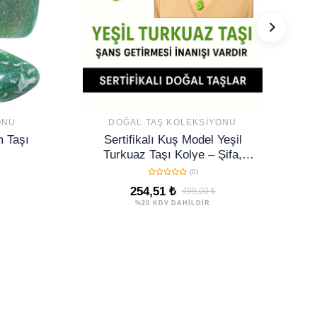
ONU
DOĞAL TAŞ KOLEKSIYONU
m Taşı
Sertifikalı Kuş Model Yeşil
Turkuaz Taşı Kolye – Şifa,
Koruma ve Ruhsal Uyum Taşı
(0)
254,51 ₺
499,00 ₺
%20 KDV DAHİLDİR