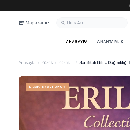
Mağazamız
ANASAYFA
ANAHTARLIK
Anasayfa
/
Yüzük
/
Yüzük...
/
KAMPANYALI ÜRÜN