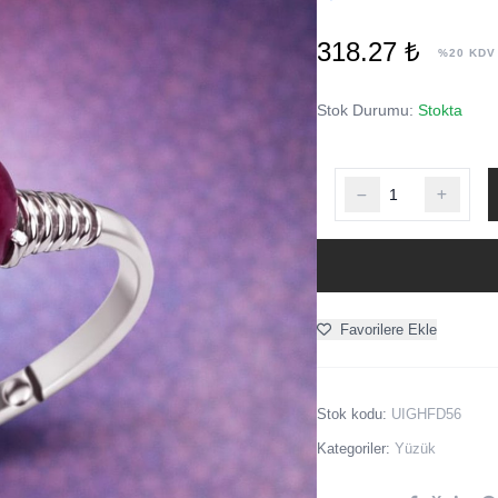
318.27 ₺
%20 KDV
Stok Durumu:
Stokta
Favorilere Ekle
Stok kodu:
UIGHFD56
Kategoriler:
Yüzük