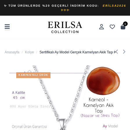
✨ TÜM ÜRÜNLERDE %20 GEÇERLI İNDIRIM KODU:
ERILSA2026
✨✨✨
0
Anasayfa
/
Kolye
/
Sertifikalı Ay Model Gerçek Karnelyan Akik Taşı Kolye
KAMPANYALI ÜRÜN