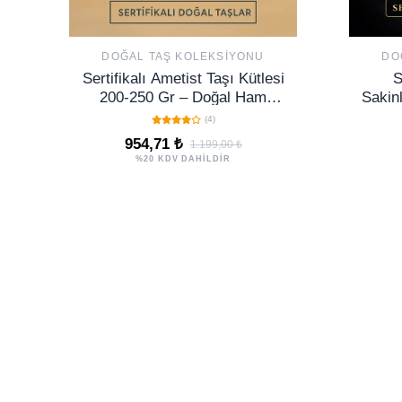
DOĞAL TAŞ KOLEKSIYONU
DO
Sertifikalı Ametist Taşı Kütlesi
S
200-250 Gr – Doğal Ham
Sakinl
Kristal Şifa Taşı Stresi Azalt
Labra
(4)
Huzur Ver
954,71 ₺
1.199,00 ₺
%20 KDV DAHİLDİR