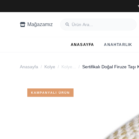
Mağazamız
ANASAYFA
ANAHTARLIK
Anasayfa
/
Kolye
/
Kolye...
/
KAMPANYALI ÜRÜN