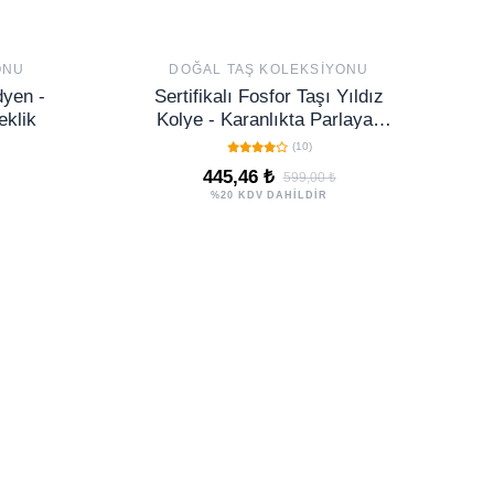
ONU
DOĞAL TAŞ KOLEKSIYONU
dyen -
Sertifikalı Fosfor Taşı Yıldız
eklik
Kolye - Karanlıkta Parlayan
Enerji Şifa ve Denge Taşı
(10)
445,46 ₺
599,00 ₺
%20 KDV DAHİLDİR