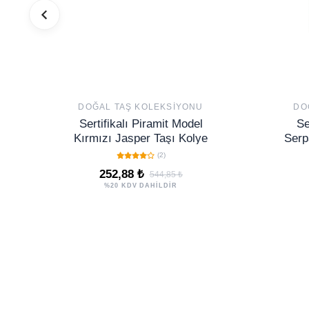
DOĞAL TAŞ KOLEKSIYONU
DO
Sertifikalı Piramit Model
Se
Kırmızı Jasper Taşı Kolye
Serp
(
(2)
252,88 ₺
544,85 ₺
%20 KDV DAHİLDİR