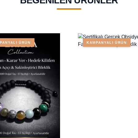
BEĞENILEN ÜRÜNLER
PANYALI ÜRÜN
KAMPANYALI ÜRÜN