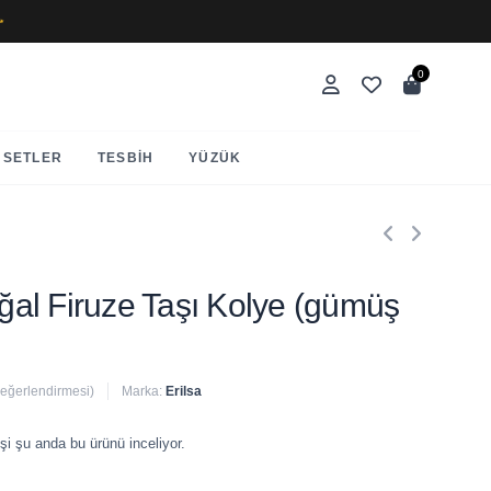
✨
0
SETLER
TESBIH
YÜZÜK
Doğal Firuze Taşı Kolye (gümüş
değerlendirmesi)
Marka:
Erilsa
 satıldı
şi şu anda bu ürünü inceliyor.