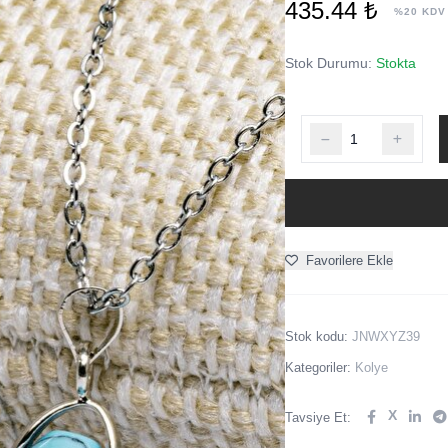
435.44 ₺
%20 KDV
Stok Durumu:
Stokta
Favorilere Ekle
Stok kodu:
JNWXYZ39
Kategoriler:
Kolye
X
Tavsiye Et: