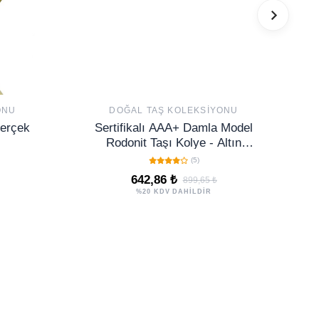
ONU
DOĞAL TAŞ KOLEKSIYONU
Gerçek
Sertifikalı AAA+ Damla Model
Rodonit Taşı Kolye - Altın
Renkli
(5)
642,86 ₺
899,65 ₺
%20 KDV DAHİLDİR