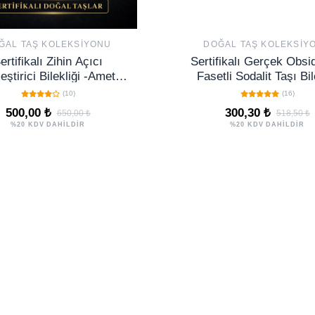
ĞAL TAŞ KOLEKSIYONU
DOĞAL TAŞ KOLEKSIY
ertifikalı Zihin Açıcı
Sertifikalı Gerçek Obsi
eştirici Bilekliği -Ametist
Fasetli Sodalit Taşı Bil
dorit Jasper Akuamarin
(10)
(16)
Kuvars Turkuaz
500,00 ₺
300,30 ₺
650,00 ₺
518,50 ₺
%20 KDV DAHİLDİR
%20 KDV DAHİLDİR