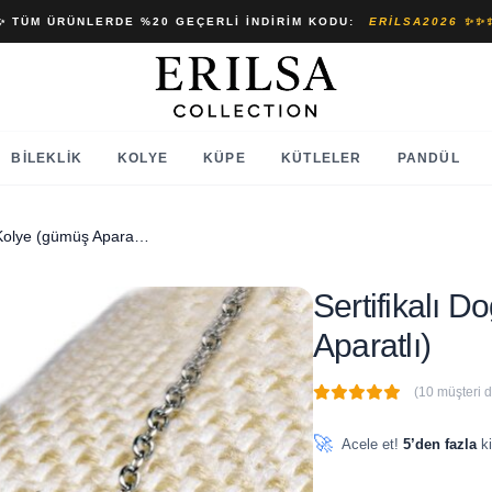
✨ TÜM ÜRÜNLERDE %20 GEÇERLI İNDIRIM KODU:
ERILSA2026 ✨✨
BILEKLIK
KOLYE
KÜPE
KÜTLELER
PANDÜL
Sertifikalı Doğal Firuze Taşı Kolye (gümüş Aparatlı)
Sertifikalı 
Aparatlı)
(10 müşteri 
🔥
5 adet
son 1 saat içinde
🚀
Acele et!
5’den fazla
ki