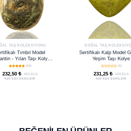
ĞAL TAŞ KOLEKSIYONU
DOĞAL TAŞ KOLEKSIY
rtifikalı Tımbıl Model
Sertifikalı Kalp Model 
antin - Yılan Taşı Kolye
Yeşim Taşı Kolye
GÜMÜŞ APARATLI)
(29)
(0)
232,50 ₺
231,25 ₺
482,41 ₺
495,61 ₺
%20 KDV DAHİLDİR
%20 KDV DAHİLDİR