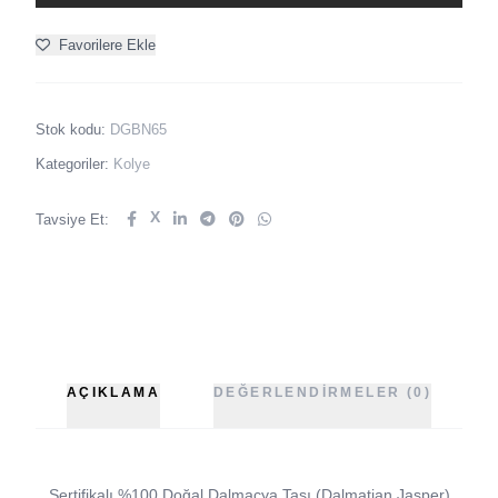
Favorilere Ekle
Stok kodu:
DGBN65
Kategoriler:
Kolye
X
Tavsiye Et:
AÇIKLAMA
DEĞERLENDIRMELER (0)
Sertifikalı %100 Doğal Dalmaçya Taşı (Dalmatian Jasper)