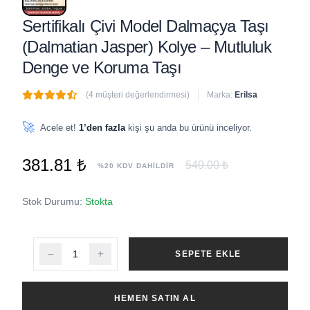
Sertifikalı Çivi Model Dalmaçya Taşı
(Dalmatian Jasper) Kolye – Mutluluk
Denge ve Koruma Taşı
(4 müşteri değerlendirmesi)
Marka:
Erilsa
🔥
3 adet
son 1 saat içinde satıldı
🚀
Acele et!
1’den fazla
kişi şu anda bu ürünü inceliyor.
381.81 ₺
549.00 ₺
%20 KDV DAHİLDİR
Stok Durumu:
Stokta
SEPETE EKLE
HEMEN SATIN AL