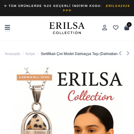
✨ TÜM ÜRÜNLERDE %20 GEÇERLI İNDIRIM KODU:
ERILSA2026
✨✨✨
0
Anasayfa
/
Kolye
/
Sertifikalı Çivi Model Dalmaçya Taşı (Dalmatian Jasper)
KAMPANYALI ÜRÜN