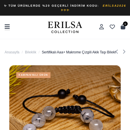
✨ TÜM ÜRÜNLERDE %20 GEÇERLI İNDIRIM KODU:
ERILSA2026
✨✨✨
0
Anasayfa
/
Bileklik
/
Sertifikalı Aaa+ Makrome Çizgili Akik Taşı Bileklik
KAMPANYALI ÜRÜN