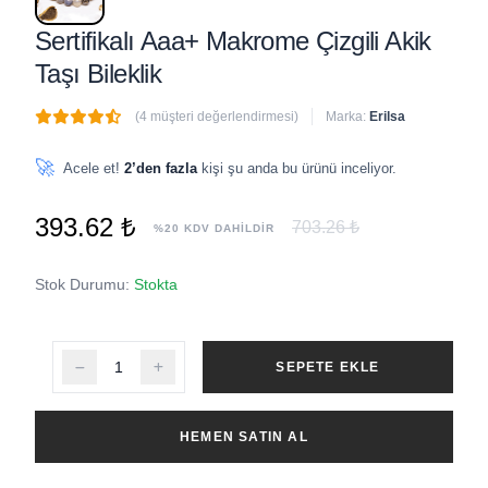
Sertifikalı Aaa+ Makrome Çizgili Akik
Taşı Bileklik
(4 müşteri değerlendirmesi)
Marka:
Erilsa
🔥
3 adet
son 1 saat içinde satıldı
🚀
Acele et!
2’den fazla
kişi şu anda bu ürünü inceliyor.
393.62 ₺
703.26 ₺
%20 KDV DAHİLDİR
Stok Durumu:
Stokta
SEPETE EKLE
HEMEN SATIN AL