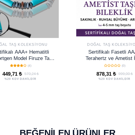
ĞAL TAŞ KOLEKSIYONU
DOĞAL TAŞ KOLEKSIY
tifikalı AAA+ Hematitli
Sertifikalı Fasetli A
rtgen Model Firuze Taşı
Terahertz ve Ametist 
leklik - Turkuaz Taşı
Model Bileklik – Ruhsal
(4)
(0)
449,71 ₺
878,31 ₺
570,24 ₺
999,00 ₺
%20 KDV DAHİLDİR
%20 KDV DAHİLDİR
BEĞENILEN ÜRÜNLER