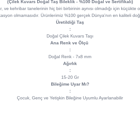
(Çilek Kuvars Doğal Taş Bileklik - %100 Doğal ve Sertifikalı)
e kehribar tanelerinin hiç biri birbirinin aynısı olmadığı için küçükte ol
kasyon olmamasıdır. Ürünlerimiz %100 gerçek Dünya'nın en kaliteli doğa
Üretildiği Taş
:
Doğal Çilek Kuvars Taşı
Ana Renk ve Ölçü
:
Doğal Renk - 7x8 mm
Ağırlık
:
15-20 Gr
Bileğime Uyar Mı?
:
Çocuk, Genç ve Yetişkin Bileğine Uyumlu Ayarlanabilir