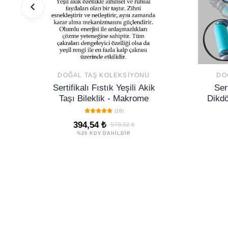
DOĞAL TAŞ KOLEKSIYONU
DO
Sertifikalı Fıstık Yeşili Akik
Ser
Taşı Bileklik - Makrome
Dikdö
Bi
(16)
394,54 ₺
579,02 ₺
%20 KDV DAHİLDİR