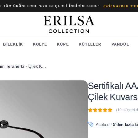
✨ TÜM ÜRÜNLERDE %20 GEÇERLI İNDIRIM KODU:
ERILSA2026 ✨✨
BILEKLIK
KOLYE
KÜPE
KÜTLELER
PANDÜL
Sertifikalı AAA+ Elmas Kesim Terahertz - Çilek Kuvars Taşı Bileklik - Ayarlamalı
Sertifikalı 
Çilek Kuvars 
(10 müşteri 
🔥
5 adet
son 1 saat içinde
🚀
Acele et!
5’den fazla
ki