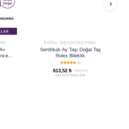
ONU
DOĞAL TAŞ KOLEKSIYONU
AA+
Sertifikalı Ay Taşı Doğal Taş
İnce
Rolex Bileklik
 Huzur
(6)
613,52 ₺
940,64 ₺
%20 KDV DAHİLDİR