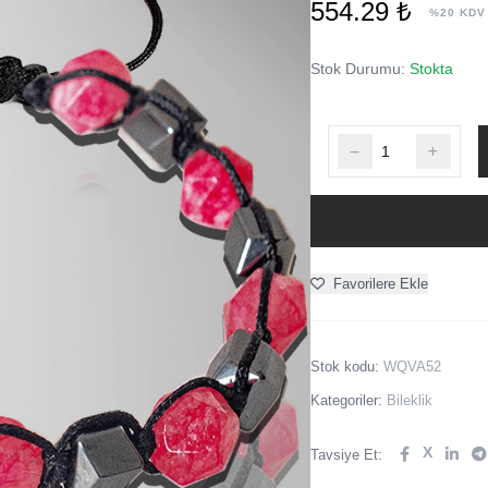
554.29 ₺
%20 KDV
Stok Durumu:
Stokta
Favorilere Ekle
Stok kodu:
WQVA52
Kategoriler:
Bileklik
X
Tavsiye Et: