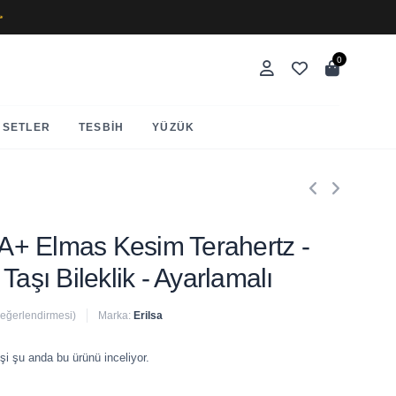
✨
0
SETLER
TESBIH
YÜZÜK
AAA+ Elmas Kesim Terahertz -
Taşı Bileklik - Ayarlamalı
değerlendirmesi)
Marka:
Erilsa
 satıldı
şi şu anda bu ürünü inceliyor.