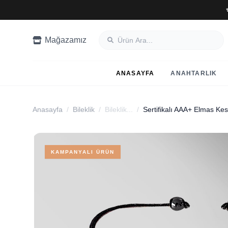
Mağazamız
ANASAYFA
ANAHTARLIK
Anasayfa
/
Bileklik
/
Bileklik...
/
KAMPANYALI ÜRÜN