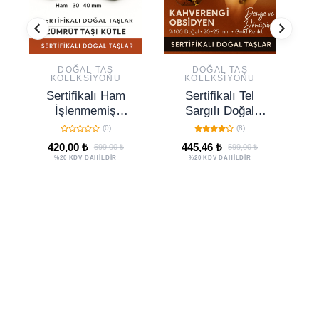
DOĞAL TAŞ
DOĞAL TAŞ
KOLEKSIYONU
KOLEKSIYONU
Sertifikalı Ham
Sertifikalı Tel
Se
İşlenmemiş
Sargılı Doğal
Zümrüt Taşı Kütle
Kahverengi
(0)
(8)
– El Taşı Kalpten
Obsidyen Taşı
420,00 ₺
445,46 ₺
7
599,00 ₺
599,00 ₺
Gelen Şifa ve
Kolye – Altın
%20 KDV DAHİLDİR
%20 KDV DAHİLDİR
Ruhsal Yenilenme
Kaplama Koruma
Taşı