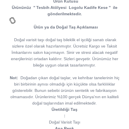
Ürün Kutusu
Ürününüz
''
Tesbih Atölyesi
Logolu Kadife Kese
''
ile
gönderilmektedir.
Ürün ya da Doğal Taş Açıklaması
Doğal varisit taşı doğal taş bileklik el işciliği sanatı olarak
sizlere özel olarak hazırlanmıştır. Ücretsiz Kargo ve Taksit
İmkanlarını sakın kaçırmayın. Sinir ve stresi alacak negatif
enerjilerinizi ortadan kaldırır. Sizleri gevşetir. Ürünümüz her
bileğe uygun olarak tasarlanmıştır.
Not:
Doğadan çıkan doğal taşlar, ve kehribar tanelerinin hiç
biri birbirinin aynısı olmadığı için küçükte olsa farklılıklar
gösterebilir. Bunun sebebi ürünün sentetik ve fabrikasyon
olmamasıdır. Ürünlerimiz %100 gerçek Dünya'nın en kaliteli
doğal taşlarından imal edilmektedir.
Üretildiği Taş
:
Doğal Varisit Taşı
Ana Renk