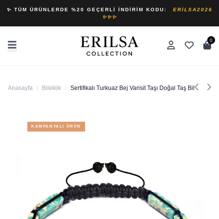
✨ TÜM ÜRÜNLERDE %20 GEÇERLI İNDIRIM KODU:
ERILSA2026
✨✨✨
0
Anasayfa
/
Bileklik
/
Sertifikalı Turkuaz Bej Varisit Taşı Doğal Taş Bileklik
KAMPANYALI ÜRÜN