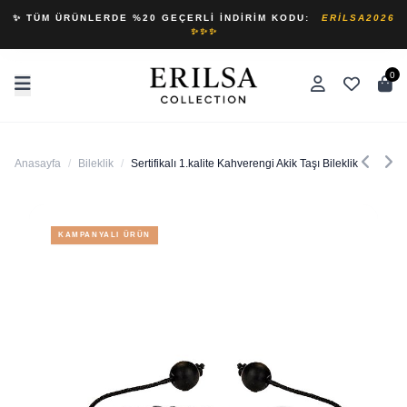
✨ TÜM ÜRÜNLERDE %20 GEÇERLI İNDIRIM KODU:
ERILSA2026
✨✨✨
0
Anasayfa
/
Bileklik
/
Sertifikalı 1.kalite Kahverengi Akik Taşı Bileklik
KAMPANYALI ÜRÜN