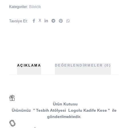
Kategoriler:
Bileklik
X
Tavsiye Et:
AÇIKLAMA
DEĞERLENDIRMELER (0)
Ürün Kutusu
Ürününüz
''
Tesbih Atölyesi
Logolu Kadife Kese
''
ile
gönderilmektedir.