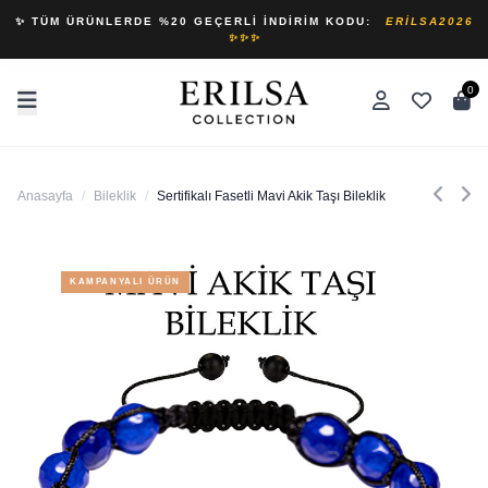
✨ TÜM ÜRÜNLERDE %20 GEÇERLI İNDIRIM KODU:
ERILSA2026
✨✨✨
0
Anasayfa
/
Bileklik
/
Sertifikalı Fasetli Mavi Akik Taşı Bileklik
KAMPANYALI ÜRÜN