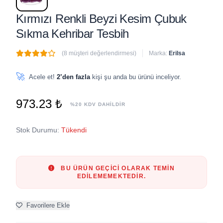
Kırmızı Renkli Beyzi Kesim Çubuk
Sıkma Kehribar Tesbih
(8 müşteri değerlendirmesi)
Marka:
Erilsa
🔥
4 adet
son 1 saat içinde satıldı
🚀
Acele et!
2’den fazla
kişi şu anda bu ürünü inceliyor.
973.23 ₺
%20 KDV DAHİLDİR
Stok Durumu:
Tükendi
BU ÜRÜN GEÇICI OLARAK TEMIN
EDILEMEMEKTEDIR.
Favorilere Ekle