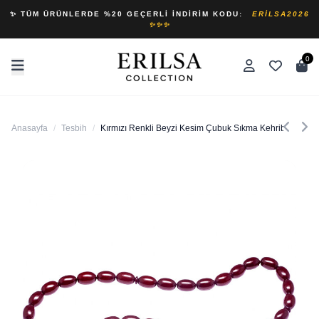
✨ TÜM ÜRÜNLERDE %20 GEÇERLI İNDIRIM KODU:
ERILSA2026
✨✨✨
0
Anasayfa
/
Tesbih
/
Kırmızı Renkli Beyzi Kesim Çubuk Sıkma Kehribar Tesbi