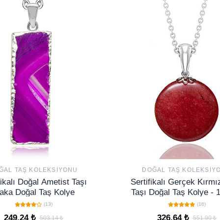
ĞAL TAŞ KOLEKSIYONU
DOĞAL TAŞ KOLEKSIY
fikalı Doğal Ametist Taşı
Sertifikalı Gerçek Kırmı
aka Doğal Taş Kolye
Taşı Doğal Taş Kolye - 1
(13)
(16)
249,24 ₺
326,64 ₺
503,14 ₺
551,90 ₺