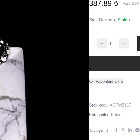
387.89 ₺
%20 KDV
Stok Durumu:
Stokta
Favorilere Ekle
Stok kodu:
AGTWZ167
Kategoriler:
Kolye
X
Tavsiye Et: