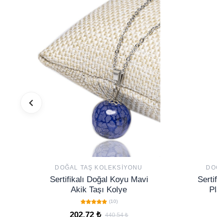
DOĞAL TAŞ KOLEKSIYONU
DO
Sertifikalı Doğal Koyu Mavi
Serti
Akik Taşı Kolye
Pl
(10)
202,72 ₺
440,54 ₺