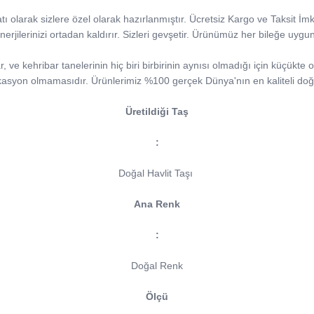
natı olarak sizlere özel olarak hazırlanmıştır. Ücretsiz Kargo ve Taksit İm
nerjilerinizi ortadan kaldırır. Sizleri gevşetir. Ürünümüz her bileğe uygu
ve kehribar tanelerinin hiç biri birbirinin aynısı olmadığı için küçükte ol
kasyon olmamasıdır. Ürünlerimiz %100 gerçek Dünya'nın en kaliteli doğa
Üretildiği Taş
:
Doğal Havlit Taşı
Ana Renk
:
Doğal Renk
Ölçü