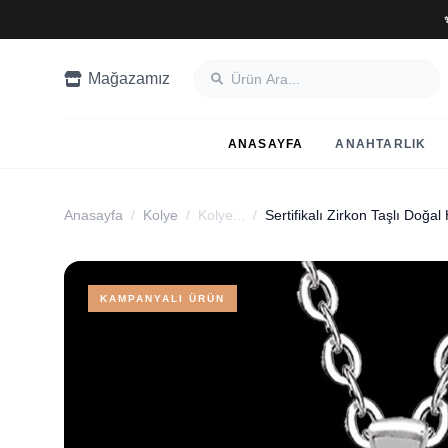
Mağazamız
ANASAYFA
ANAHTARLIK
Anasayfa
/
Kolye
/
Kolye...
/
Sertifikalı Zirkon Taşlı Doğal
KAMPANYALI ÜRÜN