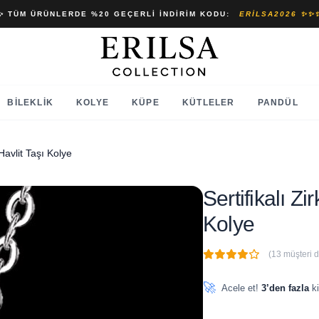
✨ TÜM ÜRÜNLERDE %20 GEÇERLI İNDIRIM KODU:
ERILSA2026 ✨✨
BILEKLIK
KOLYE
KÜPE
KÜTLELER
PANDÜL
 Havlit Taşı Kolye
Sertifikalı Zi
Kolye
(13 müşteri 
🔥
2 adet
son 1 saat içinde
🚀
Acele et!
3’den fazla
ki