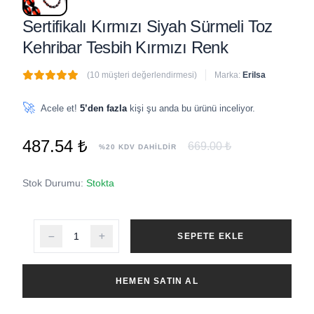
Sertifikalı Kırmızı Siyah Sürmeli Toz
Kehribar Tesbih Kırmızı Renk
(10 müşteri değerlendirmesi)
Marka:
Erilsa
🔥
5 adet
son 1 saat içinde satıldı
🚀
Acele et!
5’den fazla
kişi şu anda bu ürünü inceliyor.
487.54 ₺
669.00 ₺
%20 KDV DAHİLDİR
Stok Durumu:
Stokta
SEPETE EKLE
HEMEN SATIN AL