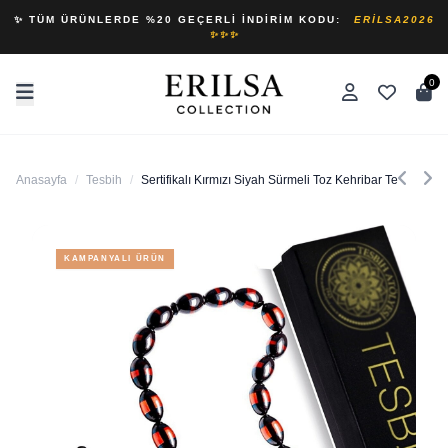
✨ TÜM ÜRÜNLERDE %20 GEÇERLI İNDIRIM KODU:
ERILSA2026
✨✨✨
0
Anasayfa
/
Tesbih
/
Sertifikalı Kırmızı Siyah Sürmeli Toz Kehribar Tesbih Kır
KAMPANYALI ÜRÜN