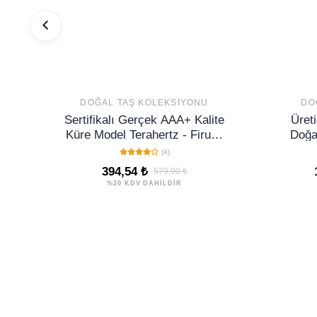
DOĞAL TAŞ KOLEKSIYONU
DO
Sertifikalı Gerçek AAA+ Kalite
Üreti
Küre Model Terahertz - Firuze
Doğa
(Turkuaz) Taşı Bileklik
(4)
394,54 ₺
579,90 ₺
%20 KDV DAHİLDİR