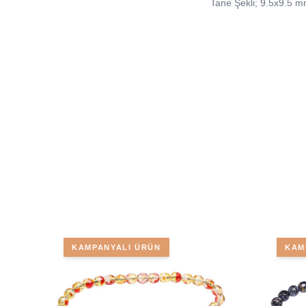
Tane Şekli; 9.5x9.5 m
KAMPANYALI ÜRÜN
KAM