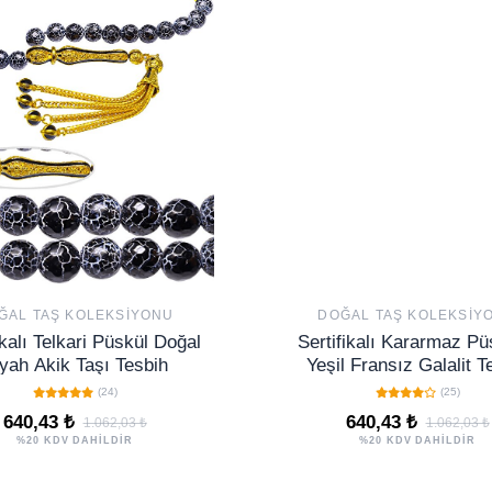
ĞAL TAŞ KOLEKSIYONU
DOĞAL TAŞ KOLEKSIY
ikalı Telkari Püskül Doğal
Sertifikalı Kararmaz Pü
yah Akik Taşı Tesbih
Yeşil Fransız Galalit T
(24)
(25)
640,43 ₺
640,43 ₺
1.062,03 ₺
1.062,03 ₺
%20 KDV DAHİLDİR
%20 KDV DAHİLDİR