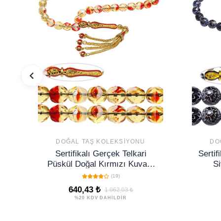
DOĞAL TAŞ KOLEKSIYONU
DO
Sertifikalı Gerçek Telkari
Sertif
Püskül Doğal Kırmızı Kuvars
Si
Taşı Tesbih
(19)
640,43 ₺
1.062,03 ₺
%20 KDV DAHİLDİR