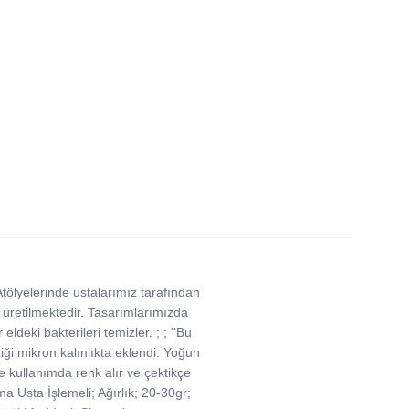
 Atölyelerinde ustalarımız tarafından
da üretilmektedir. Tasarımlarımızda
ldeki bakterileri temizler. ; ; ''Bu
iği mikron kalınlıkta eklendi. Yoğun
de kullanımda renk alır ve çektikçe
ma Usta İşlemeli; Ağırlık; 20-30gr;