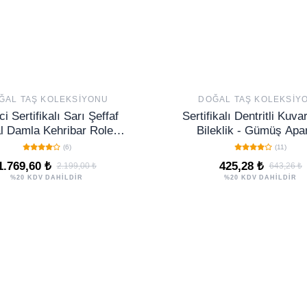
ĞAL TAŞ KOLEKSIYONU
DOĞAL TAŞ KOLEKSIY
ci Sertifikalı Sarı Şeffaf
Sertifikalı Dentritli Kuva
l Damla Kehribar Rolex
Bileklik - Gümüş Apar
Bileklik
(6)
(11)
1.769,60 ₺
425,28 ₺
2.199,00 ₺
643,26 ₺
%20 KDV DAHİLDİR
%20 KDV DAHİLDİR