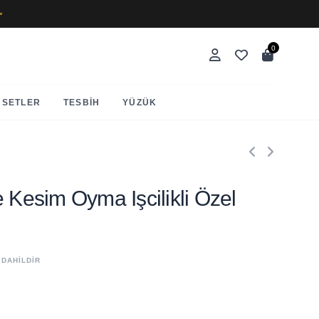
✨
0
SETLER
TESBIH
YÜZÜK
e Kesim Oyma Işcilikli Özel
 DAHİLDİR