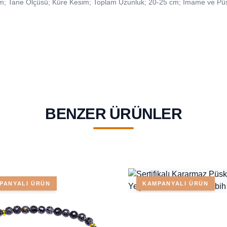
m; Tane Ölçüsü; Küre Kesim; Toplam Uzunluk; 20-25 cm; İmame ve Püs
BENZER ÜRÜNLER
PANYALI ÜRÜN
KAMPANYALI ÜRÜN