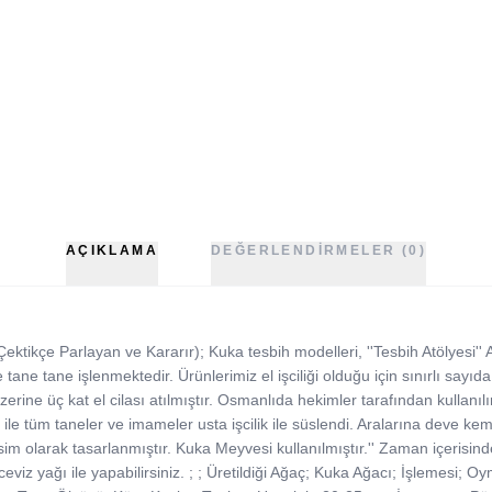
AÇIKLAMA
DEĞERLENDIRMELER (0)
Çektikçe Parlayan ve Kararır); Kuka tesbih modelleri, ''Tesbih Atölyesi''
ile tane tane işlenmektedir. Ürünlerimiz el işciliği olduğu için sınırlı sayı
ine üç kat el cilası atılmıştır. Osmanlıda hekimler tarafından kullanılır e
ile tüm taneler ve imameler usta işcilik ile süslendi. Aralarına deve kem
sim olarak tasarlanmıştır. Kuka Meyvesi kullanılmıştır.'' Zaman içerisin
viz yağı ile yapabilirsiniz. ; ; Üretildiği Ağaç; Kuka Ağacı; İşlemesi; Oy