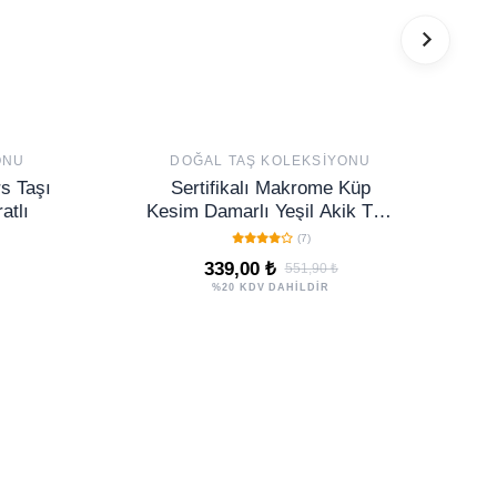
ONU
DOĞAL TAŞ KOLEKSIYONU
rs Taşı
Sertifikalı Makrome Küp
atlı
Kesim Damarlı Yeşil Akik Taşı
Bileklik
(7)
339,00 ₺
551,90 ₺
%20 KDV DAHİLDİR