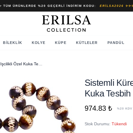
✨ TÜM ÜRÜNLERDE %20 GEÇERLI İNDIRIM KODU:
ERILSA2026 ✨✨
BILEKLIK
KOLYE
KÜPE
KÜTLELER
PANDÜL
Sistemli Küre Kesim Oyma Işcilikli Özel Kuka Tesbih
Sistemli Kür
Kuka Tesbih
974.83 ₺
%20 KDV
Stok Durumu:
Tükendi