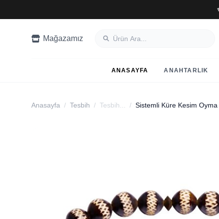
Mağazamız
ANASAYFA
ANAHTARLIK
Anasayfa
/
Tesbih
/
Tesbih...
/