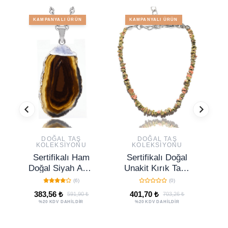
KAMPANYALI ÜRÜN
KAMPANYALI ÜRÜN
DOĞAL TAŞ
DOĞAL TAŞ
KOLEKSIYONU
KOLEKSIYONU
Sertifikalı Ham
Sertifikalı Doğal
Doğal Siyah Akik
Unakit Kırık Taşlı
S
Taşı Plaka Kolye
Kolye
(6)
(0)
383,56 ₺
401,70 ₺
591,90 ₺
703,26 ₺
%20 KDV DAHİLDİR
%20 KDV DAHİLDİR