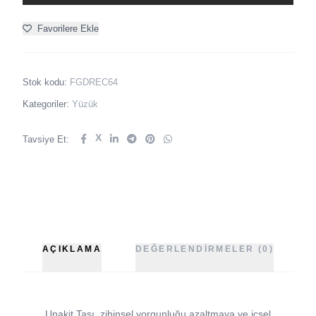
Favorilere Ekle
Stok kodu:
FGDREC64
Kategoriler:
Yüzük
X
Tavsiye Et:
AÇIKLAMA
DEĞERLENDIRMELER (0)
Unakit Taşı, zihinsel yorgunluğu azaltmaya ve içsel