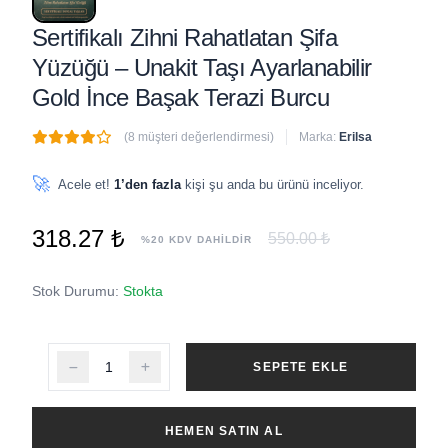
Sertifikalı Zihni Rahatlatan Şifa
Yüzüğü – Unakit Taşı Ayarlanabilir
Gold İnce Başak Terazi Burcu
(8 müşteri değerlendirmesi)
Marka:
Erilsa
🔥
8 adet
son 1 saat içinde satıldı
🚀
Acele et!
1’den fazla
kişi şu anda bu ürünü inceliyor.
318.27 ₺
550.00 ₺
%20 KDV DAHİLDİR
Stok Durumu:
Stokta
SEPETE EKLE
HEMEN SATIN AL