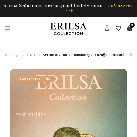
✨ TÜM ÜRÜNLERDE %20 GEÇERLI İNDIRIM KODU:
ERILSA2026
✨✨✨
0
Anasayfa
/
Yüzük
/
Sertifikalı Zihni Rahatlatan Şifa Yüzüğü – Unakit Taşı Ay
KAMPANYALI ÜRÜN