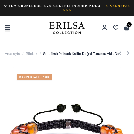
✨ TÜM ÜRÜNLERDE %20 GEÇERLI İNDIRIM KODU:
ERILSA2026
✨✨✨
0
Anasayfa
/
Bileklik
/
Sertifikalı Yüksek Kalite Doğal Turuncu Akik Doğal Taş Bi
KAMPANYALI ÜRÜN