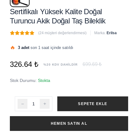
Sertifikalı Yüksek Kalite Doğal
Turuncu Akik Doğal Taş Bileklik
(24 müşteri değerlendirmesi)
Marka:
Erilsa
🔥
3 adet
son 1 saat içinde satıldı
326.64 ₺
699.69 ₺
%20 KDV DAHİLDİR
Stok Durumu:
Stokta
SEPETE EKLE
HEMEN SATIN AL