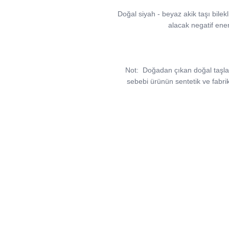
Doğal siyah - beyaz akik taşı bilekli
alacak negatif ener
Not:
Doğadan çıkan doğal taşlar, v
sebebi ürünün sentetik ve fabri