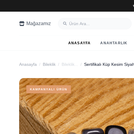
Mağazamız
ANASAYFA
ANAHTARLIK
Anasayfa
/
Bileklik
/
Bileklik...
/
KAMPANYALI ÜRÜN