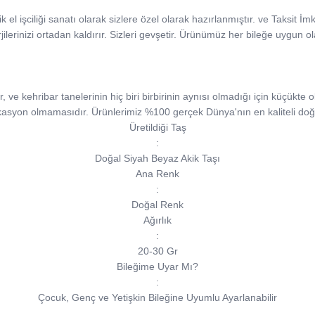
k el işciliği sanatı olarak sizlere özel olarak hazırlanmıştır. ve Taksit İ
jilerinizi ortadan kaldırır. Sizleri gevşetir. Ürünümüz her bileğe uygun ol
e kehribar tanelerinin hiç biri birbirinin aynısı olmadığı için küçükte ols
kasyon olmamasıdır. Ürünlerimiz %100 gerçek Dünya'nın en kaliteli doğa
Üretildiği Taş
:
Doğal Siyah Beyaz Akik Taşı
Ana Renk
:
Doğal Renk
Ağırlık
:
20-30 Gr
Bileğime Uyar Mı?
:
Çocuk, Genç ve Yetişkin Bileğine Uyumlu Ayarlanabilir