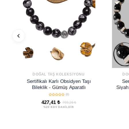
DOĞAL TAŞ KOLEKSIYONU
DO
Sertifikalı Karlı Obsidyen Taşı
Ser
Bileklik - Gümüş Aparatlı
Siyah
(0)
427,41 ₺
703,26 ₺
%20 KDV DAHİLDİR