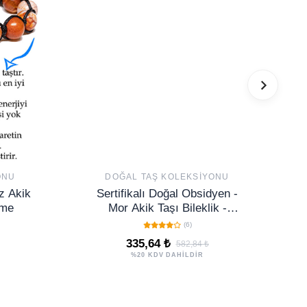
ONU
DOĞAL TAŞ KOLEKSIYONU
z Akik
Sertifikalı Doğal Obsidyen -
ome
Mor Akik Taşı Bileklik -
Ayarlamalı
(6)
335,64 ₺
582,84 ₺
%20 KDV DAHİLDİR