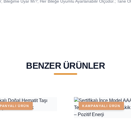
Gr; Bileğime Uyar Mı?; Her Bileğe Uyumlu Ayarlanabilir Ölçüdür.; Tane Ö
BENZER ÜRÜNLER
PANYALI ÜRÜN
KAMPANYALI ÜRÜN