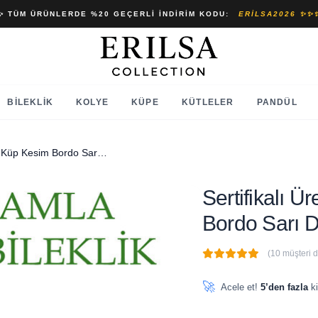
✨ TÜM ÜRÜNLERDE %20 GEÇERLI İNDIRIM KODU:
ERILSA2026 ✨✨
BILEKLIK
KOLYE
KÜPE
KÜTLELER
PANDÜL
Sertifikalı Üretici Sertifikalı Küp Kesim Bordo Sarı Doğal Damla Kehribar Bileklik
Sertifikalı Ür
Bordo Sarı D
(10 müşteri 
🔥
5 adet
son 1 saat içinde
🚀
Acele et!
5’den fazla
ki