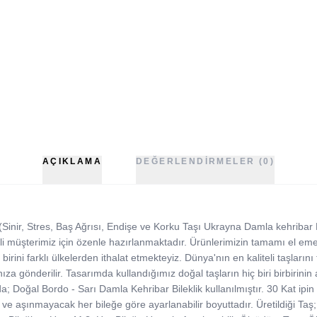
AÇIKLAMA
DEĞERLENDIRMELER (0)
inir, Stres, Baş Ağrısı, Endişe ve Korku Taşı Ukrayna Damla kehribar Bile
li müşterimiz için özenle hazırlanmaktadır. Ürünlerimizin tamamı el emeğ
birini farklı ülkelerden ithalat etmekteyiz. Dünya'nın en kaliteli taşları
ınıza gönderilir. Tasarımda kullandığımız doğal taşların hiç biri birbirinin
ımda; Doğal Bordo - Sarı Damla Kehribar Bileklik kullanılmıştır. 30 Kat ipi
z ve aşınmayacak her bileğe göre ayarlanabilir boyuttadır. Üretildiği Ta