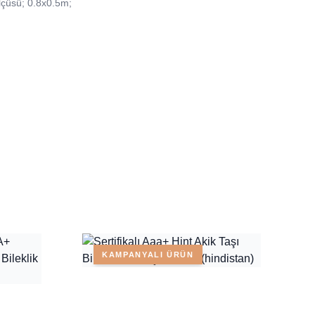
lçüsü; 0.8x0.5m;
KAMPANYALI ÜRÜN