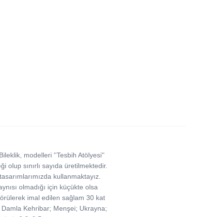
klik, modelleri ''Tesbih Atölyesi''
i olup sınırlı sayıda üretilmektedir.
nı tasarımlarımızda kullanmaktayız.
 aynısı olmadığı için küçükte olsa
n örülerek imal edilen sağlam 30 kat
ş; Damla Kehribar; Menşei; Ukrayna;