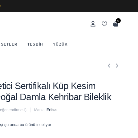
✨
0
SETLER
TESBIH
YÜZÜK
etici Sertifikalı Küp Kesim
oğal Damla Kehribar Bileklik
değerlendirmesi)
Marka:
Erilsa
 satıldı
şi şu anda bu ürünü inceliyor.