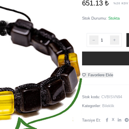
651.13 ₺
%20 KDV
Stok Durumu:
Stokta
Favorilere Ekle
Stok kodu:
CVBISVN94
Kategoriler:
Bileklik
X
Tavsiye Et: