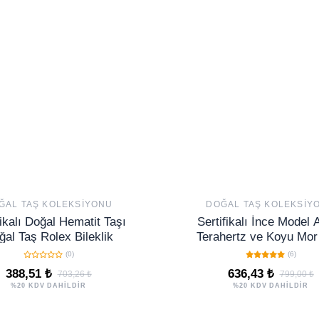
ĞAL TAŞ KOLEKSIYONU
DOĞAL TAŞ KOLEKSIY
fikalı Doğal Hematit Taşı
Sertifikalı İnce Model
ğal Taş Rolex Bileklik
Terahertz ve Koyu Mor
Bileklik – Pozitif Ene
(0)
(6)
388,51 ₺
636,43 ₺
703,26 ₺
799,00 ₺
%20 KDV DAHİLDİR
%20 KDV DAHİLDİR