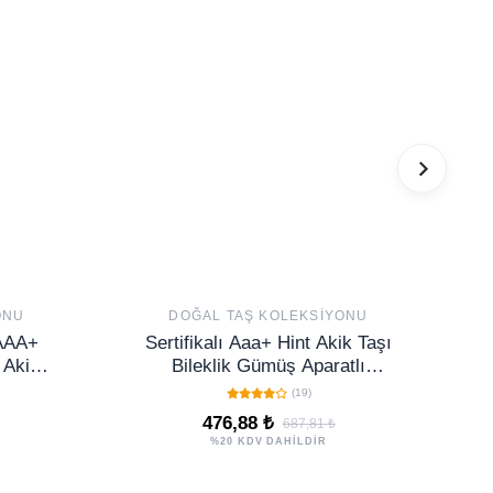
ONU
DOĞAL TAŞ KOLEKSIYONU
 AAA+
Sertifikalı Aaa+ Hint Akik Taşı
 Akik
Bileklik Gümüş Aparatlı
rji
(hindistan)
(19)
476,88 ₺
687,81 ₺
%20 KDV DAHİLDİR