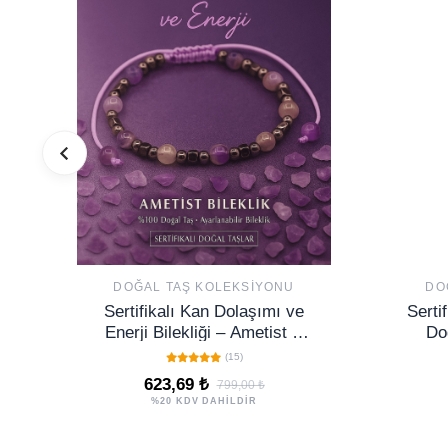
DOĞAL TAŞ KOLEKSIYONU
DO
Sertifikalı Kan Dolaşımı ve
Serti
Enerji Bilekliği – Ametist &
Do
Terahertz (6 mm)
(15)
623,69 ₺
799,00 ₺
%20 KDV DAHİLDİR