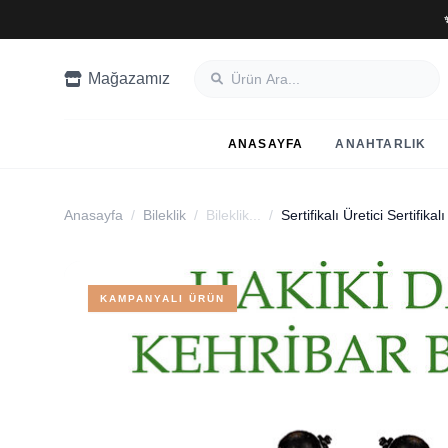
Mağazamız
ANASAYFA
ANAHTARLIK
Anasayfa
/
Bileklik
/
Bileklik...
/
KAMPANYALI ÜRÜN