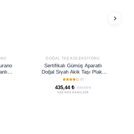
ONU
DOĞAL TAŞ KOLEKSIYONU
Murano
Sertifikalı Gümüş Aparatlı
anlı
Doğal Siyah Akik Taşı Plaka
i)
Kolye
(2)
435,44 ₺
635,65 ₺
%20 KDV DAHİLDİR