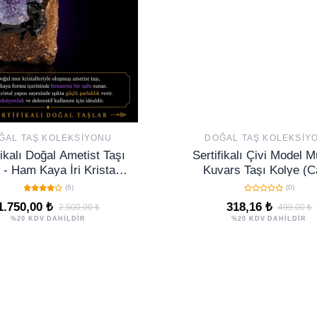
ĞAL TAŞ KOLEKSIYONU
DOĞAL TAŞ KOLEKSIY
fikalı Doğal Ametist Taşı
Sertifikalı Çivi Model 
 - Ham Kaya İri Kristalli
Kuvars Taşı Kolye (C
siyonluk Dekoratif NO34
Renkli Sanat Desenl
(6)
(0)
1.750,00 ₺
318,16 ₺
2.500,00 ₺
499,00 ₺
%20 KDV DAHİLDİR
%20 KDV DAHİLDİR