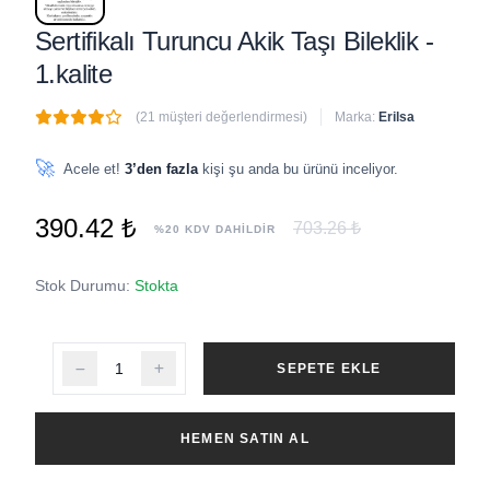
Sertifikalı Turuncu Akik Taşı Bileklik -
1.kalite
(21 müşteri değerlendirmesi)
Marka:
Erilsa
🔥
1 adet
son 1 saat içinde satıldı
🚀
Acele et!
3’den fazla
kişi şu anda bu ürünü inceliyor.
390.42 ₺
703.26 ₺
%20 KDV DAHİLDİR
Stok Durumu:
Stokta
SEPETE EKLE
HEMEN SATIN AL