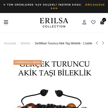
✨ TÜM ÜRÜNLERDE %20 GEÇERLI İNDIRIM KODU:
ERILSA2026
✨✨✨
0
Anasayfa
/
Bileklik
/
Sertifikalı Turuncu Akik Taşı Bileklik - 1.kalite
KAMPANYALI ÜRÜN