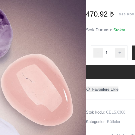
470.92 ₺
%20 KDV
Stok Durumu:
Stokta
Favorilere Ekle
Stok kodu:
CELSX368
Kategoriler:
Kütleler