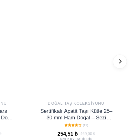
ONU
DOĞAL TAŞ KOLEKSIYONU
vars
Sertifikalı Apatit Taşı Kütle 25–
t Doğal
30 mm Ham Doğal – Sezi
O48
Gücü ve Ruhsal Farkındalık
(11)
Taşı
254,51 ₺
₺
469,00 ₺
%20 KDV DAHİLDİR