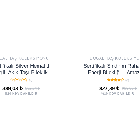
ĞAL TAŞ KOLEKSIYONU
DOĞAL TAŞ KOLEKSIY
tifikalı Silver Hematitli
Sertifikalı Sindirim Raha
lili Akik Taşı Bileklik -
Enerji Bilekliği – Ama
Ayarlamalı
Terahertz Doğal Taş 
(0)
(3)
Model
389,03 ₺
827,39 ₺
552,84 ₺
999,00 ₺
%20 KDV DAHİLDİR
%20 KDV DAHİLDİR