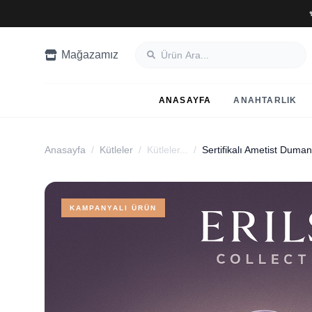
Mağazamız
ANASAYFA
ANAHTARLIK
Anasayfa
/
Kütleler
/
Kütleler...
/
KAMPANYALI ÜRÜN