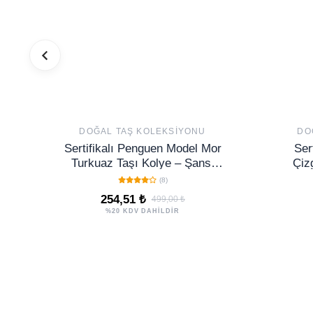
DOĞAL TAŞ KOLEKSIYONU
DO
Sertifikalı Penguen Model Mor
Ser
Turkuaz Taşı Kolye – Şans,
Çizg
Koruma ve Ruhsal Dönüşüm
(8)
254,51 ₺
499,00 ₺
%20 KDV DAHİLDİR