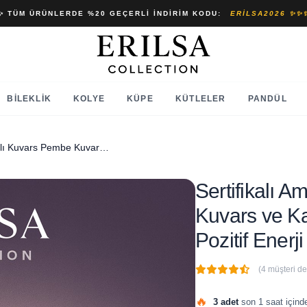
✨ TÜM ÜRÜNLERDE %20 GEÇERLI İNDIRIM KODU:
ERILSA2026 ✨✨
BILEKLIK
KOLYE
KÜPE
KÜTLELER
PANDÜL
Sertifikalı Ametist Dumanlı Kuvars Pembe Kuvars ve Karnelyan Doğal Taş Seti – Pozitif Enerji Set
Sertifikalı 
Kuvars ve Ka
Pozitif Enerji
(4 müşteri d
🔥
3 adet
son 1 saat içinde