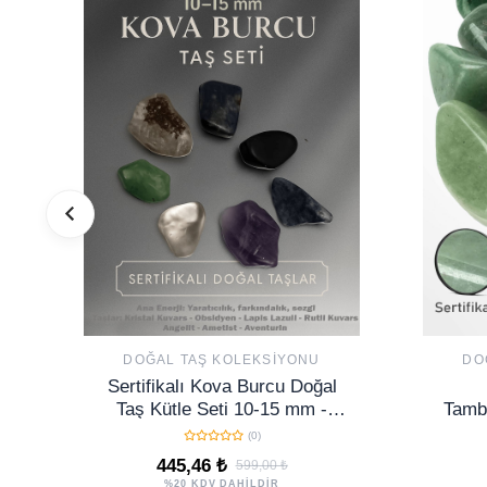
DOĞAL TAŞ KOLEKSIYONU
DO
Sertifikalı Kova Burcu Doğal
Taş Kütle Seti 10-15 mm -
Tambu
Yaratıcılık ve Sezgi Enerjisi
(0)
Taşları
445,46 ₺
599,00 ₺
%20 KDV DAHİLDİR