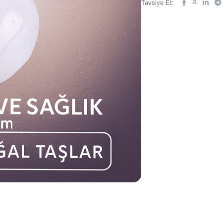
X
Tavsiye Et: