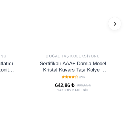
ONU
DOĞAL TAŞ KOLEKSIYONU
tlatıcı
Sertifikalı AAA+ Damla Model
zonit
Kristal Kuvars Taşı Kolye -
İnce
Altın Renkli
(20)
642,86 ₺
899,65 ₺
%20 KDV DAHİLDİR