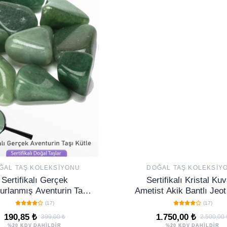
ĞAL TAŞ KOLEKSIYONU
DOĞAL TAŞ KOLEKSIY
Sertifikalı Gerçek
Sertifikalı Kristal Ku
rlanmış Aventurin Taşı
Ametist Akik Bantlı Jeo
Kütle
Koleksiyonluk Taş N
(17)
(17)
190,85 ₺
1.750,00 ₺
399,00 ₺
2.500,00 
%20 KDV DAHİLDİR
%20 KDV DAHİLDİR