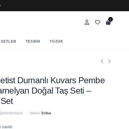
✨
0
SETLER
TESBIH
YÜZÜK
Ametist Dumanlı Kuvars Pembe
rnelyan Doğal Taş Seti –
 Set
eğerlendirmesi)
Marka:
Erilsa
 satıldı