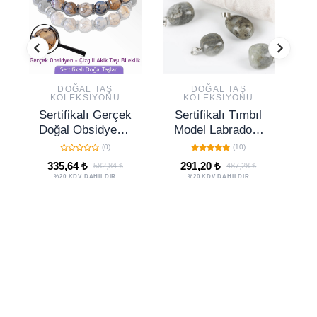
DOĞAL TAŞ
DOĞAL TAŞ
KOLEKSIYONU
KOLEKSIYONU
Sertifikalı Gerçek
Sertifikalı Tımbıl
Se
Doğal Obsidyen -
Model Labradorit
T
Çizgili Akik Taşı
Taşı Doğal Taş
S
(0)
(10)
Bileklik -
Kolye (GÜMÜŞ
335,64 ₺
291,20 ₺
582,84 ₺
487,28 ₺
Ayarlamalı
APARATLI)
B
%20 KDV DAHİLDİR
%20 KDV DAHİLDİR