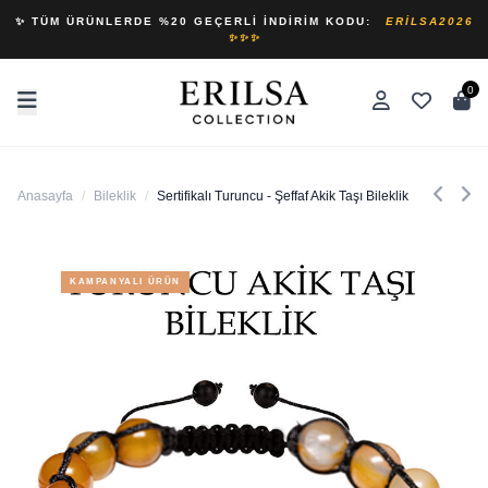
✨ TÜM ÜRÜNLERDE %20 GEÇERLI İNDIRIM KODU:
ERILSA2026
✨✨✨
0
Anasayfa
/
Bileklik
/
Sertifikalı Turuncu - Şeffaf Akik Taşı Bileklik
KAMPANYALI ÜRÜN