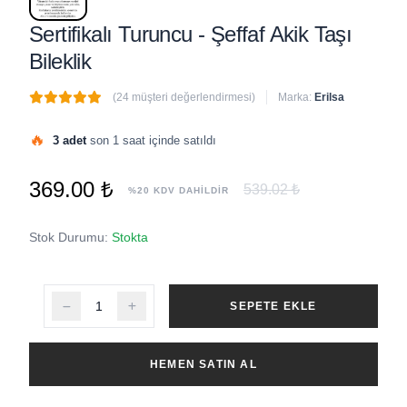
Sertifikalı Turuncu - Şeffaf Akik Taşı
Bileklik
(24 müşteri değerlendirmesi)
Marka:
Erilsa
🔥
3 adet
son 1 saat içinde satıldı
369.00 ₺
539.02 ₺
%20 KDV DAHİLDİR
Stok Durumu:
Stokta
SEPETE EKLE
HEMEN SATIN AL