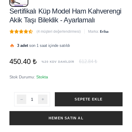
Sertifikalı Küp Model Ham Kahverengi
Akik Taşı Bileklik - Ayarlamalı
Erilsa
(4 müşteri değerlendirmesi)
Marka:
🔥
3 adet
son 1 saat içinde satıldı
450.40 ₺
612.84 ₺
%20 KDV DAHİLDİR
Stok Durumu:
Stokta
SEPETE EKLE
HEMEN SATIN AL