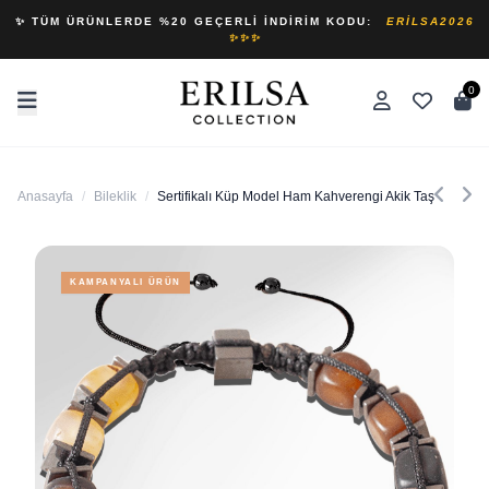
✨ TÜM ÜRÜNLERDE %20 GEÇERLI İNDIRIM KODU:
ERILSA2026
✨✨✨
0
Anasayfa
/
Bileklik
/
Sertifikalı Küp Model Ham Kahverengi Akik Taşı Bileklik 
KAMPANYALI ÜRÜN