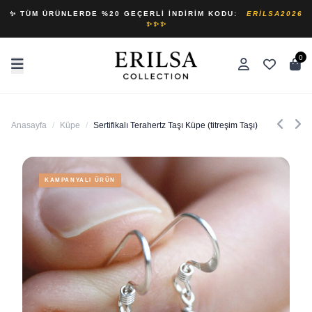
✨ TÜM ÜRÜNLERDE %20 GEÇERLI İNDIRIM KODU:
ERILSA2026
✨✨✨
0
Anasayfa
/
Küpe
/
Sertifikalı Terahertz Taşı Küpe (titreşim Taşı)
KAMPANYALI ÜRÜN