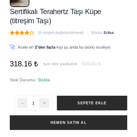
Sertifikalı Terahertz Taşı Küpe
(titreşim Taşı)
(8 müşteri değerlendirmesi)
Marka:
Erilsa
🔥
4 adet
son 1 saat içinde satıldı
🚀
Acele et!
2’den fazla
kişi şu anda bu ürünü inceliyor.
318.16 ₺
539.02 ₺
%20 KDV DAHİLDİR
Stok Durumu:
Stokta
SEPETE EKLE
HEMEN SATIN AL