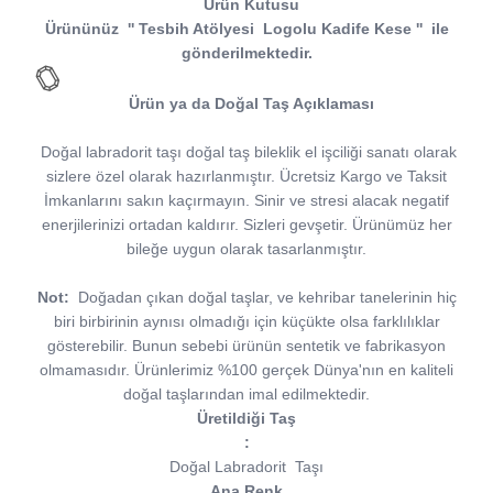
Ürün Kutusu
Ürününüz
''
Tesbih Atölyesi
Logolu Kadife Kese
''
ile
gönderilmektedir.
Ürün ya da Doğal Taş Açıklaması
Doğal labradorit taşı doğal taş bileklik el işciliği sanatı olarak
sizlere özel olarak hazırlanmıştır. Ücretsiz Kargo ve Taksit
İmkanlarını sakın kaçırmayın. Sinir ve stresi alacak negatif
enerjilerinizi ortadan kaldırır. Sizleri gevşetir. Ürünümüz her
bileğe uygun olarak tasarlanmıştır.
Not:
Doğadan çıkan doğal taşlar, ve kehribar tanelerinin hiç
biri birbirinin aynısı olmadığı için küçükte olsa farklılıklar
gösterebilir. Bunun sebebi ürünün sentetik ve fabrikasyon
olmamasıdır. Ürünlerimiz %100 gerçek Dünya'nın en kaliteli
doğal taşlarından imal edilmektedir.
Üretildiği Taş
:
Doğal Labradorit
Taşı
Ana Renk