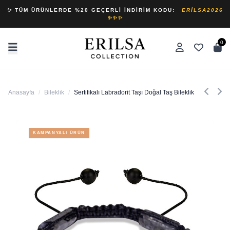
✨ TÜM ÜRÜNLERDE %20 GEÇERLI İNDIRIM KODU:
ERILSA2026
✨✨✨
0
Anasayfa
/
Bileklik
/
Sertifikalı Labradorit Taşı Doğal Taş Bileklik
KAMPANYALI ÜRÜN