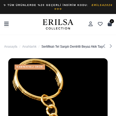
✨ TÜM ÜRÜNLERDE %20 GEÇERLI İNDIRIM KODU:
ERILSA2026
✨✨✨
0
Anasayfa
/
Anahtarlık
/
Sertifikalı Tel Sargılı Dentritli Beyaz Akik Taşı Anahtar
KAMPANYALI ÜRÜN