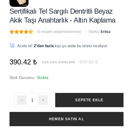
Sertifikalı Tel Sargılı Dentritli Beyaz
Akik Taşı Anahtarlık - Altın Kaplama
(5 müşteri değerlendirmesi)
Marka:
Erilsa
🔥
2 adet
son 1 saat içinde satıldı
🚀
Acele et!
2’den fazla
kişi şu anda bu ürünü inceliyor.
390.42 ₺
649.82 ₺
%20 KDV DAHİLDİR
Stok Durumu:
Stokta
SEPETE EKLE
HEMEN SATIN AL